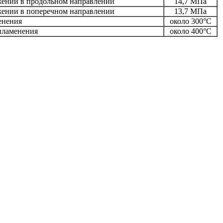
жении в продольном направлении
14,7 МПа
жении в поперечном направлении
13,7 МПа
енения
около 300°С
пламенения
около 400°С