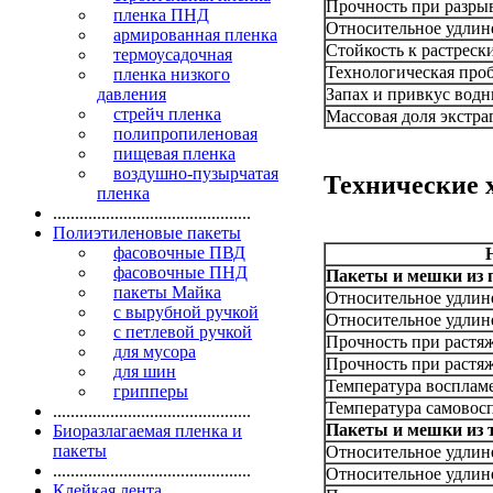
Прочность при разрыв
пленка ПНД
Относительное удлине
армированная пленка
Стойкость к растреск
термоусадочная
Технологическая про
пленка низкого
давления
Запах и привкус водн
стрейч пленка
Массовая доля экстра
полипропиленовая
пищевая пленка
воздушно-пузырчатая
Технические 
пленка
.............................................
Полиэтиленовые пакеты
фасовочные ПВД
фасовочные ПНД
Пакеты и мешки из 
пакеты Майка
Относительное удлин
с вырубной ручкой
Относительное удлин
с петлевой ручкой
Прочность при растя
для мусора
Прочность при растя
для шин
Температура восплам
грипперы
Температура самовос
.............................................
Пакеты и мешки из 
Биоразлагаемая пленка и
пакеты
Относительное удлин
.............................................
Относительное удлин
Клейкая лента