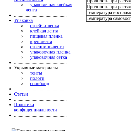
Прочность при растя
упаковочная клейкая
Прочность при растя
лента
Температура восплам
.............................................
Температура самовос
Упаковка
стрейч-пленка
клейкая лента
пищевая пленка
креп-лента
стреппинг-лента
упаковочная пленка
упаковочная сетка
.............................................
Укрывные материалы
тенты
пологи
спанбонд
.............................................
Статьи
.............................................
Политика
конфиденциальности
.............................................