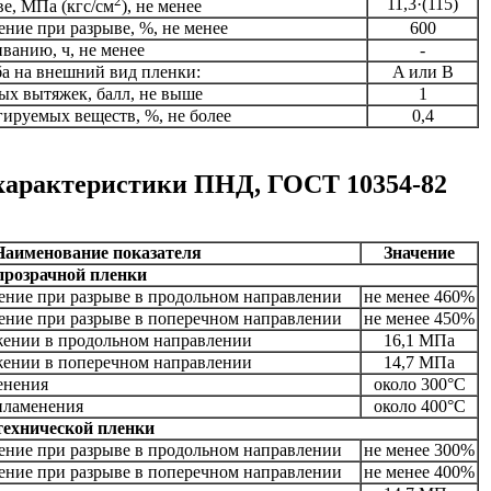
2
11,3·(115)
е, МПа (кгс/см
), не менее
ние при разрыве, %, не менее
600
иванию, ч, не менее
-
ба на внешний вид пленки:
A или B
ых вытяжек, балл, не выше
1
гируемых веществ, %, не более
0,4
характеристики ПНД, ГОСТ 10354-82
Наименование показателя
Значение
прозрачной пленки
ение при разрыве в продольном направлении
не менее 460%
ение при разрыве в поперечном направлении
не менее 450%
жении в продольном направлении
16,1 МПа
жении в поперечном направлении
14,7 МПа
енения
около 300°С
пламенения
около 400°С
технической пленки
ение при разрыве в продольном направлении
не менее 300%
ение при разрыве в поперечном направлении
не менее 400%