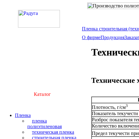
Пленка строительная (тех
О фирме
Продукция
Заказа
Техническ
Технические 
Каталог
3
Плотность, г/см
Показатель текучести 
Пленка
Разброс показателя те
пленка
Количество включений
полиэтиленовая
техническая пленка
Предел текучести при
строительная пленка