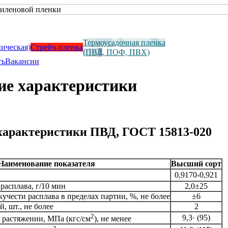
Термоусадочная пленка
ническая)
Стрейч-пленка
(ПВД, ПОФ, ПВХ)
ть
Вакансии
ие характеристики
характеристики ПВД, ГОСТ 15813-020
Наименование показателя
Высший сорт
0,9170-0,921
расплава, г/10 мин
2,0±25
кучести расплава в пределах партии, %, не более
±6
, шт., не более
2
2
9,3· (95)
 растяжении, МПа (кгс/см
), не менее