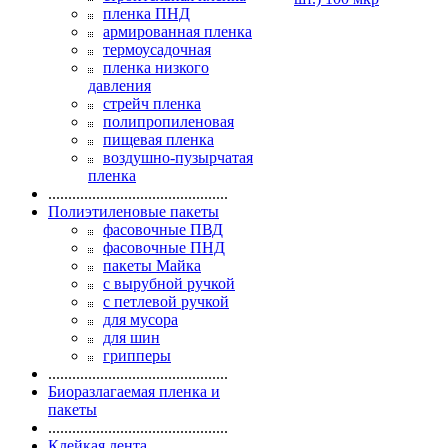
пленка ПНД
армированная пленка
термоусадочная
пленка низкого
давления
стрейч пленка
полипропиленовая
пищевая пленка
воздушно-пузырчатая
пленка
.............................................
Полиэтиленовые пакеты
фасовочные ПВД
фасовочные ПНД
пакеты Майка
с вырубной ручкой
с петлевой ручкой
для мусора
для шин
грипперы
.............................................
Биоразлагаемая пленка и
пакеты
.............................................
Клейкая лента