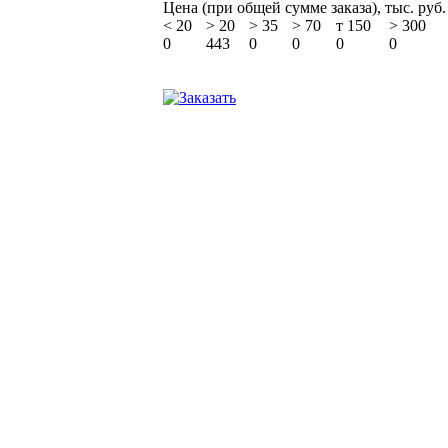
Цена (при общей сумме заказа), тыс. руб.
<
20
>
20
>
35
>
70
т 150
>
300
0
443
0
0
0
0