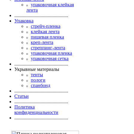
упаковочная клейкая
лента
.............................................
Упаковка
стрейч-пленка
клейкая лента
пищевая пленка
креп-лента
стреппинг-лента
упаковочная пленка
упаковочная сетка
.............................................
Укрывные материалы
тенты
пологи
спанбонд
.............................................
Статьи
.............................................
Политика
конфиденциальности
.............................................