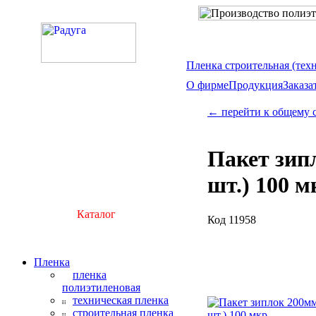
Пленка строительная (тех
О фирме
Продукция
Заказа
← перейти к общему 
Пакет зип
шт.) 100 м
Каталог
Код 11958
Пленка
пленка
полиэтиленовая
техническая пленка
строительная пленка