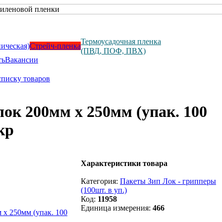
Термоусадочная пленка
ническая)
Стрейч-пленка
(ПВД, ПОФ, ПВХ)
ть
Вакансии
списку товаров
лок 200мм х 250мм (упак. 100
кр
Характеристики товара
Категория:
Пакеты Зип Лок - грипперы
(100шт. в уп.)
Код:
11958
Единица измерения:
466