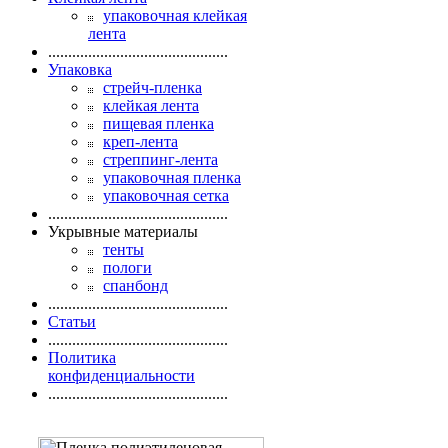
упаковочная клейкая
лента
.............................................
Упаковка
стрейч-пленка
клейкая лента
пищевая пленка
креп-лента
стреппинг-лента
упаковочная пленка
упаковочная сетка
.............................................
Укрывные материалы
тенты
пологи
спанбонд
.............................................
Статьи
.............................................
Политика
конфиденциальности
.............................................