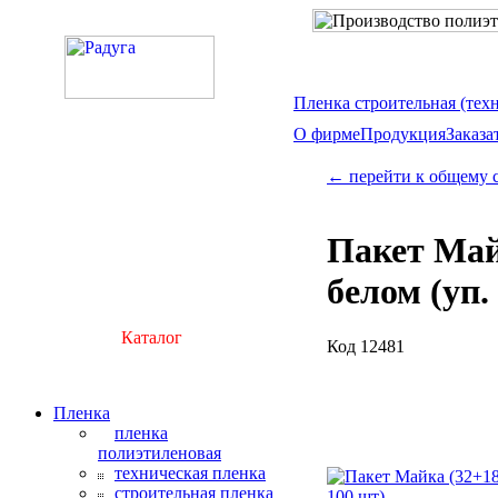
Пленка строительная (тех
О фирме
Продукция
Заказа
← перейти к общему 
Пакет Майк
белом (уп.
Каталог
Код 12481
Пленка
пленка
полиэтиленовая
техническая пленка
строительная пленка