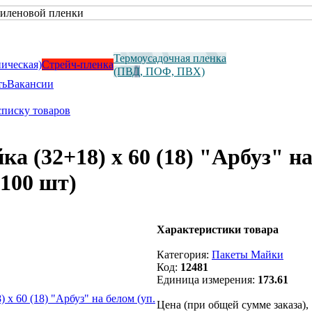
Термоусадочная пленка
ническая)
Стрейч-пленка
(ПВД, ПОФ, ПВХ)
ть
Вакансии
списку товаров
а (32+18) х 60 (18) "Арбуз" н
 100 шт)
Характеристики товара
Категория:
Пакеты Майки
Код:
12481
Единица измерения:
173.61
Цена (при общей сумме заказа),