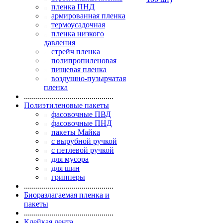
пленка ПНД
армированная пленка
термоусадочная
пленка низкого
давления
стрейч пленка
полипропиленовая
пищевая пленка
воздушно-пузырчатая
пленка
.............................................
Полиэтиленовые пакеты
фасовочные ПВД
фасовочные ПНД
пакеты Майка
с вырубной ручкой
с петлевой ручкой
для мусора
для шин
грипперы
.............................................
Биоразлагаемая пленка и
пакеты
.............................................
Клейкая лента