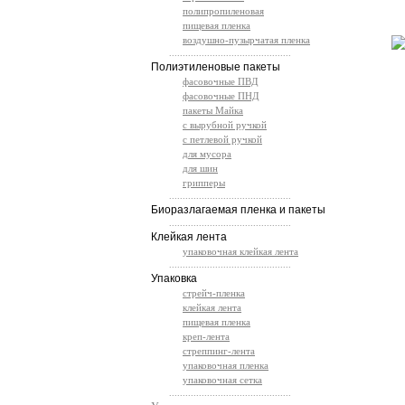
полипропиленовая
пищевая пленка
воздушно-пузырчатая пленка
.............................................
Полиэтиленовые пакеты
фасовочные ПВД
фасовочные ПНД
пакеты Майка
с вырубной ручкой
с петлевой ручкой
для мусора
для шин
грипперы
.............................................
Биоразлагаемая пленка и пакеты
.............................................
Клейкая лента
упаковочная клейкая лента
.............................................
Упаковка
стрейч-пленка
клейкая лента
пищевая пленка
креп-лента
стреппинг-лента
упаковочная пленка
упаковочная сетка
.............................................