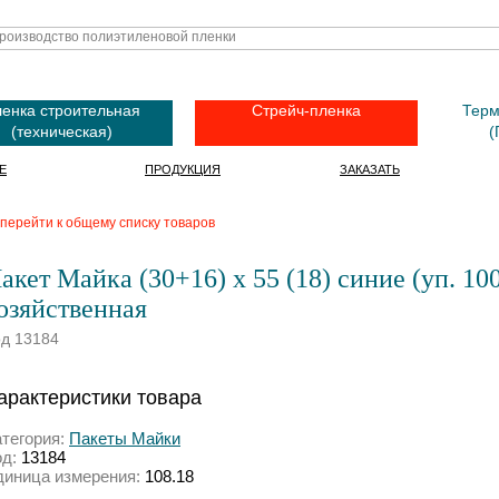
енка строительная
Стрейч-пленка
Терм
(техническая)
(
Е
ПРОДУКЦИЯ
ЗАКАЗАТЬ
перейти к общему списку товаров
акет Майка (30+16) х 55 (18) синие (уп. 10
озяйственная
од 13184
арактеристики товара
атегория:
Пакеты Майки
од:
13184
диница измерения:
108.18