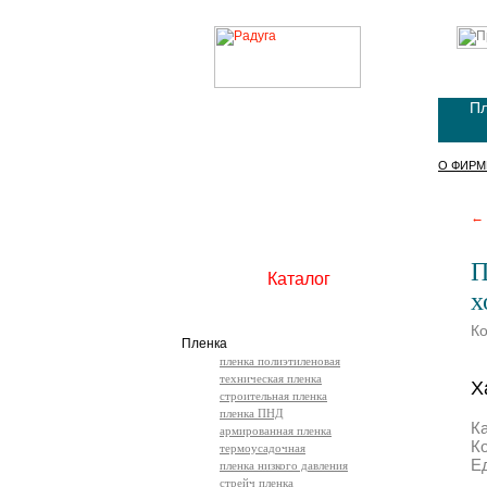
Пл
О ФИРМ
← 
П
Каталог
х
К
Пленка
пленка полиэтиленовая
техническая пленка
Х
строительная пленка
пленка ПНД
К
армированная пленка
К
термоусадочная
Е
пленка низкого давления
стрейч пленка