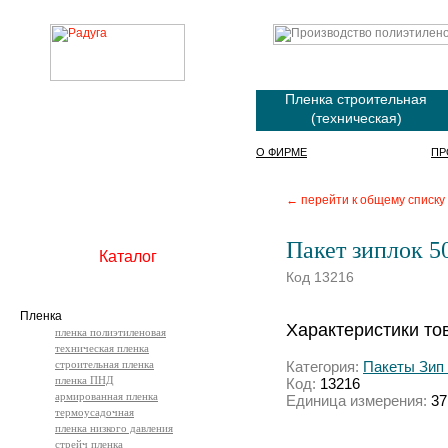
Пленка строительная
(техническая)
О ФИРМЕ
ПР
← перейти к общему списку
Пакет зиплок 50
Каталог
Код 13216
Пленка
Характеристики то
пленка полиэтиленовая
техническая пленка
строительная пленка
Категория:
Пакеты Зип Л
пленка ПНД
Код:
13216
армированная пленка
Единица измерения:
37
термоусадочная
пленка низкого давления
стрейч пленка