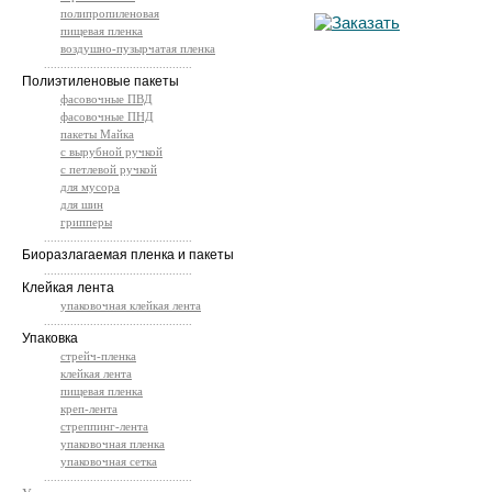
полипропиленовая
пищевая пленка
воздушно-пузырчатая пленка
.............................................
Полиэтиленовые пакеты
фасовочные ПВД
фасовочные ПНД
пакеты Майка
с вырубной ручкой
с петлевой ручкой
для мусора
для шин
грипперы
.............................................
Биоразлагаемая пленка и пакеты
.............................................
Клейкая лента
упаковочная клейкая лента
.............................................
Упаковка
стрейч-пленка
клейкая лента
пищевая пленка
креп-лента
стреппинг-лента
упаковочная пленка
упаковочная сетка
.............................................