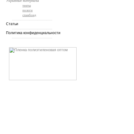
Укрывные материалы
тенты
пологи
спанбонд
.............................................
Статьи
.............................................
Политика конфиденциальности
.............................................