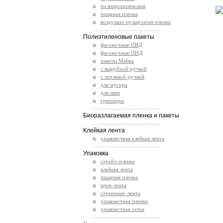
полипропиленовая
пищевая пленка
воздушно-пузырчатая пленка
.............................................
Полиэтиленовые пакеты
фасовочные ПВД
фасовочные ПНД
пакеты Майка
с вырубной ручкой
с петлевой ручкой
для мусора
для шин
грипперы
.............................................
Биоразлагаемая пленка и пакеты
.............................................
Клейкая лента
упаковочная клейкая лента
.............................................
Упаковка
стрейч-пленка
клейкая лента
пищевая пленка
креп-лента
стреппинг-лента
упаковочная пленка
упаковочная сетка
.............................................