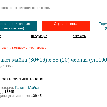
енка строительная
Стрейч-пленка
Терм
(техническая)
(
Е
ПРОДУКЦИЯ
ЗАКАЗАТЬ
перейти к общему списку товаров
акет майка (30+16) х 55 (20) черная (уп.10
од 13865
арактеристики товара
атегория:
Пакеты Майки
од:
13865
диница измерения:
109.45