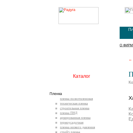
Пл
О ФИРМ
← 
П
Каталог
К
Пленка
Х
пленка полиэтиленовая
техническая пленка
строительная пленка
К
пленка ПНД
К
армированная пленка
Е
термоусадочная
пленка низкого давления
стрейч пленка