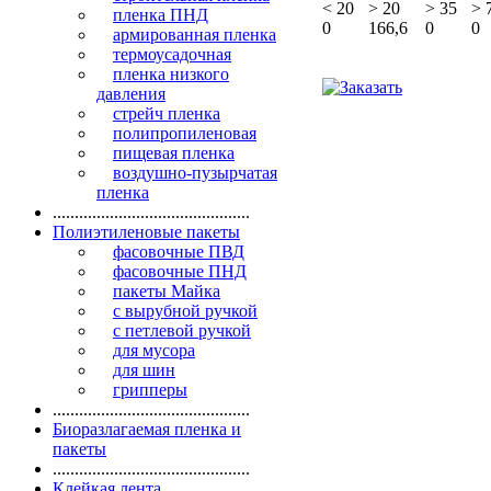
<
20
>
20
>
35
>
пленка ПНД
0
166,6
0
0
армированная пленка
термоусадочная
пленка низкого
давления
стрейч пленка
полипропиленовая
пищевая пленка
воздушно-пузырчатая
пленка
.............................................
Полиэтиленовые пакеты
фасовочные ПВД
фасовочные ПНД
пакеты Майка
с вырубной ручкой
с петлевой ручкой
для мусора
для шин
грипперы
.............................................
Биоразлагаемая пленка и
пакеты
.............................................
Клейкая лента