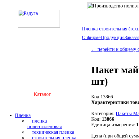
Пленка строительная (тех
О фирме
Продукция
Заказа
← перейти к общему 
Пакет майк
шт)
Каталог
Код 13866
Характеристики тов
Категория:
Пакеты М
Пленка
Код:
13866
пленка
Единица измерения:
1
полиэтиленовая
техническая пленка
Цена (при общей сумме
строительная пленка