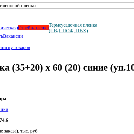
Термоусадочная пленка
ническая)
Стрейч-пленка
(ПВД, ПОФ, ПВХ)
ть
Вакансии
списку товаров
а (35+20) х 60 (20) синие (уп.1
ара
айки
74.6
 заказа), тыс. руб.