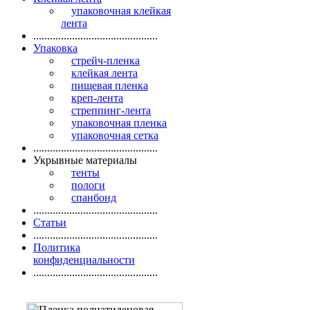
упаковочная клейкая
лента
.............................................
Упаковка
стрейч-пленка
клейкая лента
пищевая пленка
креп-лента
стреппинг-лента
упаковочная пленка
упаковочная сетка
.............................................
Укрывные материалы
тенты
пологи
спанбонд
.............................................
Статьи
.............................................
Политика
конфиденциальности
.............................................