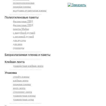
полипропиленовая
пищевая пленка
воздушно-пузырчатая пленка
.............................................
Полиэтиленовые пакеты
фасовочные ПВД
фасовочные ПНД
пакеты Майка
с вырубной ручкой
с петлевой ручкой
для мусора
для шин
грипперы
.............................................
Биоразлагаемая пленка и пакеты
.............................................
Клейкая лента
упаковочная клейкая лента
.............................................
Упаковка
стрейч-пленка
клейкая лента
пищевая пленка
креп-лента
стреппинг-лента
упаковочная пленка
упаковочная сетка
.............................................