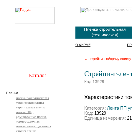
Пленка строительная
(техническая)
О ФИРМЕ
ПР
← перейти к общему списку
Стрейпинг-лент
Каталог
Код 13929
Пленка
Характеристики то
пленка полиэтиленовая
техническая пленка
строительная пленка
Категория:
Лента ПП у
пленка ПНД
Код:
13929
армированная пленка
Единица измерения:
21
термоусадочная
пленка низкого давления
стрейч пленка