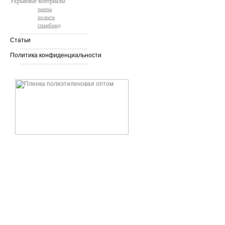
Укрывные материалы
тенты
пологи
спанбонд
.............................................
Статьи
.............................................
Политика конфиденциальности
.............................................