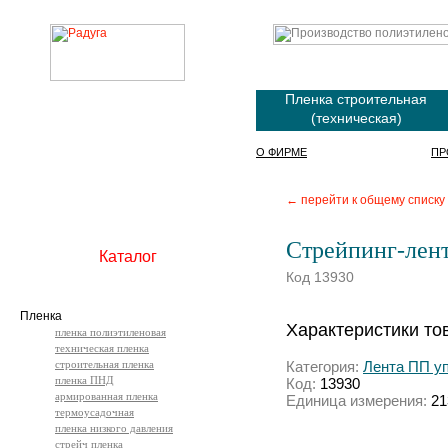
Пленка строительная
(техническая)
О ФИРМЕ
ПР
← перейти к общему списку
Стрейпинг-лент
Каталог
Код 13930
Пленка
Характеристики то
пленка полиэтиленовая
техническая пленка
строительная пленка
Категория:
Лента ПП у
пленка ПНД
Код:
13930
армированная пленка
Единица измерения:
21
термоусадочная
пленка низкого давления
стрейч пленка