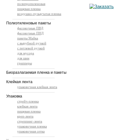
полипропиленовая
пищевая пленка
воздушно-пузырчатая пленка
.............................................
Полиэтиленовые пакеты
фасовочные ПВД
фасовочные ПНД
пакеты Майка
с вырубной ручкой
с петлевой ручкой
для мусора
для шин
грипперы
.............................................
Биоразлагаемая пленка и пакеты
.............................................
Клейкая лента
упаковочная клейкая лента
.............................................
Упаковка
стрейч-пленка
клейкая лента
пищевая пленка
креп-лента
стреппинг-лента
упаковочная пленка
упаковочная сетка
.............................................