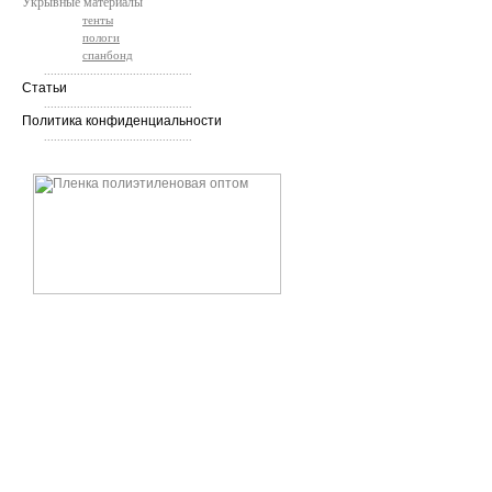
Укрывные материалы
тенты
пологи
спанбонд
.............................................
Статьи
.............................................
Политика конфиденциальности
.............................................