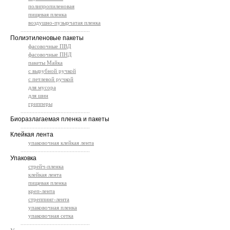
полипропиленовая
пищевая пленка
воздушно-пузырчатая пленка
.............................................
Полиэтиленовые пакеты
фасовочные ПВД
фасовочные ПНД
пакеты Майка
с вырубной ручкой
с петлевой ручкой
для мусора
для шин
грипперы
.............................................
Биоразлагаемая пленка и пакеты
.............................................
Клейкая лента
упаковочная клейкая лента
.............................................
Упаковка
стрейч-пленка
клейкая лента
пищевая пленка
креп-лента
стреппинг-лента
упаковочная пленка
упаковочная сетка
.............................................