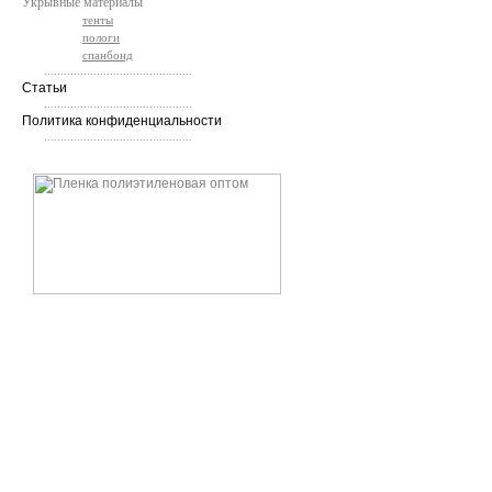
Укрывные материалы
тенты
пологи
спанбонд
.............................................
Статьи
.............................................
Политика конфиденциальности
.............................................