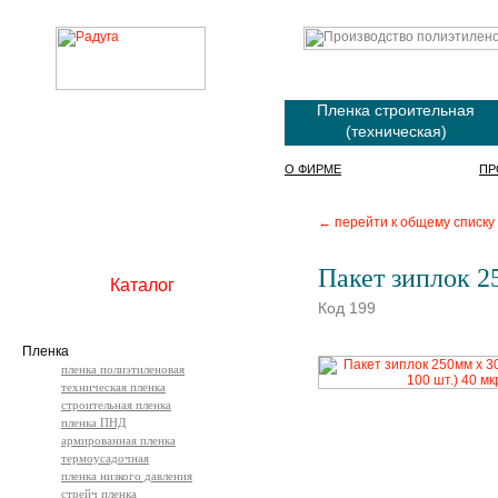
Пленка строительная
(техническая)
О ФИРМЕ
ПР
← перейти к общему списку
Пакет зиплок 2
Каталог
Код 199
Пленка
пленка полиэтиленовая
техническая пленка
строительная пленка
пленка ПНД
армированная пленка
термоусадочная
пленка низкого давления
стрейч пленка