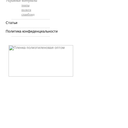
Укрывные материалы
тенты
пологи
спанбонд
.............................................
Статьи
.............................................
Политика конфиденциальности
.............................................