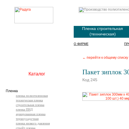
Пленка строительная
(техническая)
О ФИРМЕ
ПР
← перейти к общему списку
Пакет зиплок 3
Каталог
Код 245
Пленка
пленка полиэтиленовая
техническая пленка
строительная пленка
пленка ПНД
армированная пленка
термоусадочная
пленка низкого давления
стрейч пленка