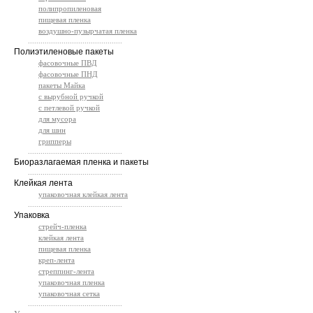
полипропиленовая
пищевая пленка
воздушно-пузырчатая пленка
.............................................
Полиэтиленовые пакеты
фасовочные ПВД
фасовочные ПНД
пакеты Майка
с вырубной ручкой
с петлевой ручкой
для мусора
для шин
грипперы
.............................................
Биоразлагаемая пленка и пакеты
.............................................
Клейкая лента
упаковочная клейкая лента
.............................................
Упаковка
стрейч-пленка
клейкая лента
пищевая пленка
креп-лента
стреппинг-лента
упаковочная пленка
упаковочная сетка
.............................................