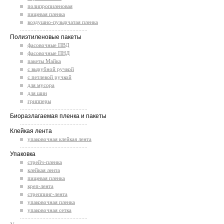
полипропиленовая
пищевая пленка
воздушно-пузырчатая пленка
.............................................
Полиэтиленовые пакеты
фасовочные ПВД
фасовочные ПНД
пакеты Майка
с вырубной ручкой
с петлевой ручкой
для мусора
для шин
грипперы
.............................................
Биоразлагаемая пленка и пакеты
.............................................
Клейкая лента
упаковочная клейкая лента
.............................................
Упаковка
стрейч-пленка
клейкая лента
пищевая пленка
креп-лента
стреппинг-лента
упаковочная пленка
упаковочная сетка
.............................................