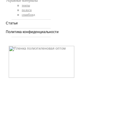
Укрывные материалы
тенты
пологи
спанбонд
.............................................
Статьи
.............................................
Политика конфиденциальности
.............................................