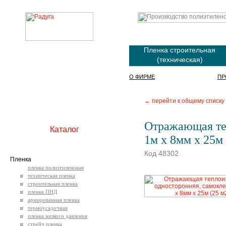
Пленка строительная
(техническая)
О ФИРМЕ
ПР
← перейти к общему списку
Отражающая те
Каталог
1м х 8мм х 25м 
Код 48302
Пленка
пленка полиэтиленовая
техническая пленка
строительная пленка
пленка ПНД
армированная пленка
термоусадочная
пленка низкого давления
стрейч пленка