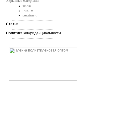
Укрывные материалы
тенты
пологи
спанбонд
.............................................
Статьи
.............................................
Политика конфиденциальности
.............................................