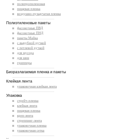
полипропиленовая
пищевая пленка
воздушно-пузырчатая пленка
.............................................
Полиэтиленовые пакеты
фасовочные ПВД
фасовочные ПНД
пакеты Майка
с вырубной ручкой
с петлевой ручкой
для мусора
для шин
грипперы
.............................................
Биоразлагаемая пленка и пакеты
.............................................
Клейкая лента
упаковочная клейкая лента
.............................................
Упаковка
стрейч-пленка
клейкая лента
пищевая пленка
креп-лента
стреппинг-лента
упаковочная пленка
упаковочная сетка
.............................................