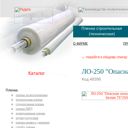
Пленка строительная
(техническая)
О ФИРМЕ
ПР
← перейти к общему списку
ЛО-250 "Опасна
Каталог
Код 48395
Пленка
пленка полиэтиленовая
техническая пленка
строительная пленка
пленка ПНД
армированная пленка
термоусадочная
пленка низкого давления
стрейч пленка