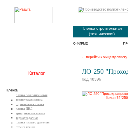
Пленка строительная
(техническая)
О ФИРМЕ
ПР
← перейти к общему списку
ЛО-250 "Проход
Каталог
Код 48396
Пленка
пленка полиэтиленовая
техническая пленка
строительная пленка
пленка ПНД
армированная пленка
термоусадочная
пленка низкого давления
стрейч пленка