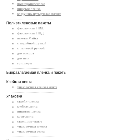
полипропиленовая
пищевая пленка
воздушно-пузырчатая пленка
.............................................
Полиэтиленовые пакеты
фасовочные ПВД
фасовочные ПНД
пакеты Майка
с вырубной ручкой
с петлевой ручкой
для мусора
для шин
грипперы
.............................................
Биоразлагаемая пленка и пакеты
.............................................
Клейкая лента
упаковочная клейкая лента
.............................................
Упаковка
стрейч-пленка
клейкая лента
пищевая пленка
креп-лента
стреппинг-лента
упаковочная пленка
упаковочная сетка
.............................................