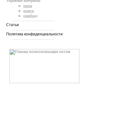
Укрывные материалы
тенты
пологи
спанбонд
.............................................
Статьи
.............................................
Политика конфиденциальности
.............................................