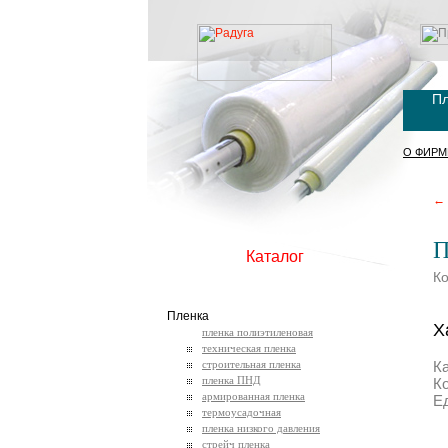
Пл
О ФИРМ
← 
П
Каталог
К
Пленка
Х
пленка полиэтиленовая
техническая пленка
строительная пленка
К
пленка ПНД
К
армированная пленка
Е
термоусадочная
пленка низкого давления
стрейч пленка