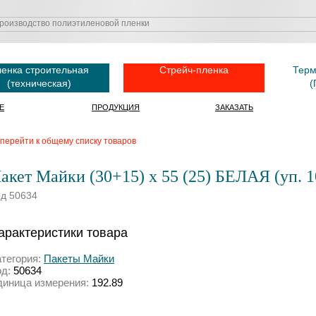
енка строительная
Стрейч-пленка
Терм
(техническая)
(
Е
ПРОДУКЦИЯ
ЗАКАЗАТЬ
перейти к общему списку товаров
акет Майки (30+15) х 55 (25) БЕЛАЯ (уп. 1
од 50634
арактеристики товара
атегория:
Пакеты Майки
од:
50634
диница измерения:
192.89