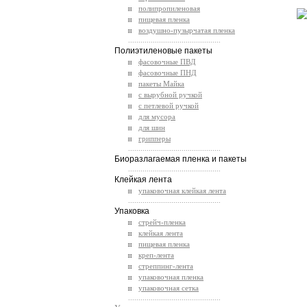
полипропиленовая
пищевая пленка
воздушно-пузырчатая пленка
.............................................
Полиэтиленовые пакеты
фасовочные ПВД
фасовочные ПНД
пакеты Майка
с вырубной ручкой
с петлевой ручкой
для мусора
для шин
грипперы
.............................................
Биоразлагаемая пленка и пакеты
.............................................
Клейкая лента
упаковочная клейкая лента
.............................................
Упаковка
стрейч-пленка
клейкая лента
пищевая пленка
креп-лента
стреппинг-лента
упаковочная пленка
упаковочная сетка
.............................................