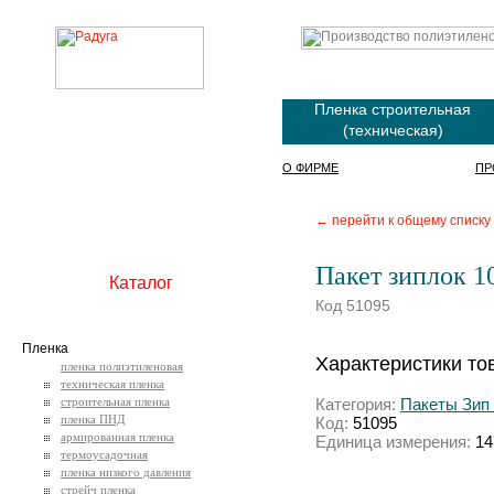
Пленка строительная
(техническая)
О ФИРМЕ
ПР
← перейти к общему списку
Пакет зиплок 1
Каталог
Код 51095
Пленка
Характеристики то
пленка полиэтиленовая
техническая пленка
строительная пленка
Категория:
Пакеты Зип Л
пленка ПНД
Код:
51095
армированная пленка
Единица измерения:
14
термоусадочная
пленка низкого давления
стрейч пленка