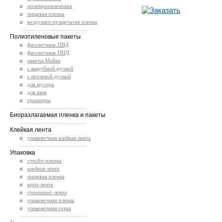
полипропиленовая
пищевая пленка
воздушно-пузырчатая пленка
.............................................
Полиэтиленовые пакеты
фасовочные ПВД
фасовочные ПНД
пакеты Майка
с вырубной ручкой
с петлевой ручкой
для мусора
для шин
грипперы
.............................................
Биоразлагаемая пленка и пакеты
.............................................
Клейкая лента
упаковочная клейкая лента
.............................................
Упаковка
стрейч-пленка
клейкая лента
пищевая пленка
креп-лента
стреппинг-лента
упаковочная пленка
упаковочная сетка
.............................................