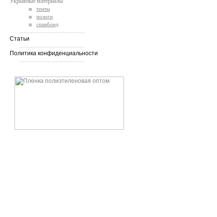
Укрывные материалы
тенты
пологи
спанбонд
.............................................
Статьи
.............................................
Политика конфиденциальности
.............................................