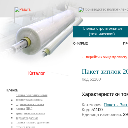
Пленка строительная
(техническая)
О ФИРМЕ
ПР
← перейти к общему списку
Пакет зиплок 2
Каталог
Код 51100
Пленка
Характеристики то
пленка полиэтиленовая
техническая пленка
строительная пленка
Категория:
Пакеты Зип Л
пленка ПНД
Код:
51100
армированная пленка
Единица измерения:
39
термоусадочная
пленка низкого давления
стрейч пленка