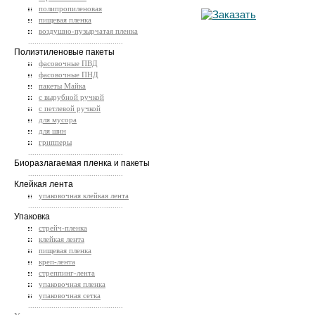
полипропиленовая
пищевая пленка
воздушно-пузырчатая пленка
.............................................
Полиэтиленовые пакеты
фасовочные ПВД
фасовочные ПНД
пакеты Майка
с вырубной ручкой
с петлевой ручкой
для мусора
для шин
грипперы
.............................................
Биоразлагаемая пленка и пакеты
.............................................
Клейкая лента
упаковочная клейкая лента
.............................................
Упаковка
стрейч-пленка
клейкая лента
пищевая пленка
креп-лента
стреппинг-лента
упаковочная пленка
упаковочная сетка
.............................................