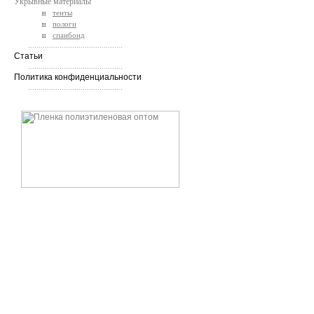
Укрывные материалы
тенты
пологи
спанбонд
.............................................
Статьи
.............................................
Политика конфиденциальности
.............................................