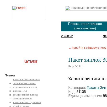
Пленка строительная
(техническая)
О ФИРМЕ
ПР
← перейти к общему списку
Пакет зиплок 3
Каталог
Код 51105
Пленка
Характеристики то
пленка полиэтиленовая
техническая пленка
строительная пленка
Категория:
Пакеты Зип Л
пленка ПНД
Код:
51105
армированная пленка
Единица измерения:
98
термоусадочная
пленка низкого давления
стрейч пленка