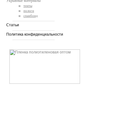
Укрывные материалы
тенты
пологи
спанбонд
.............................................
Статьи
.............................................
Политика конфиденциальности
.............................................