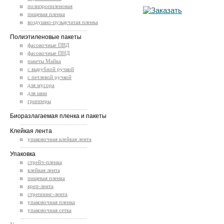
полипропиленовая
пищевая пленка
воздушно-пузырчатая пленка
.............................................
Полиэтиленовые пакеты
фасовочные ПВД
фасовочные ПНД
пакеты Майка
с вырубной ручкой
с петлевой ручкой
для мусора
для шин
грипперы
.............................................
Биоразлагаемая пленка и пакеты
.............................................
Клейкая лента
упаковочная клейкая лента
.............................................
Упаковка
стрейч-пленка
клейкая лента
пищевая пленка
креп-лента
стреппинг-лента
упаковочная пленка
упаковочная сетка
.............................................