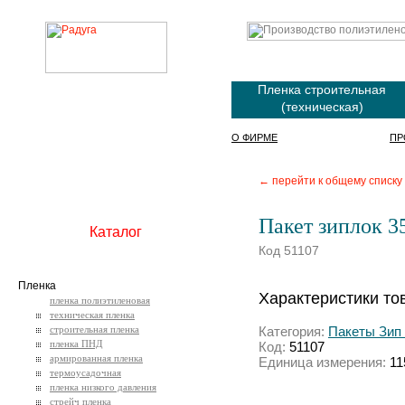
Пленка строительная
(техническая)
О ФИРМЕ
ПР
← перейти к общему списку
Пакет зиплок 3
Каталог
Код 51107
Пленка
Характеристики то
пленка полиэтиленовая
техническая пленка
строительная пленка
Категория:
Пакеты Зип Л
пленка ПНД
Код:
51107
армированная пленка
Единица измерения:
11
термоусадочная
пленка низкого давления
стрейч пленка