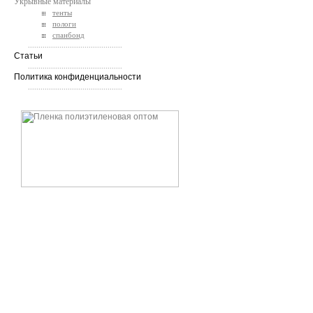
Укрывные материалы
тенты
пологи
спанбонд
.............................................
Статьи
.............................................
Политика конфиденциальности
.............................................