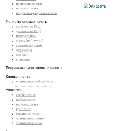
полипропиленовая
пищевая пленка
воздушно-пузырчатая пленка
.............................................
Полиэтиленовые пакеты
фасовочные ПВД
фасовочные ПНД
пакеты Майка
с вырубной ручкой
с петлевой ручкой
для мусора
для шин
грипперы
.............................................
Биоразлагаемая пленка и пакеты
.............................................
Клейкая лента
упаковочная клейкая лента
.............................................
Упаковка
стрейч-пленка
клейкая лента
пищевая пленка
креп-лента
стреппинг-лента
упаковочная пленка
упаковочная сетка
.............................................