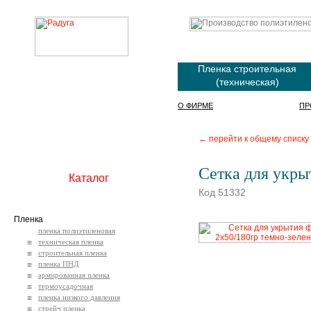
Пленка строительная
(техническая)
О ФИРМЕ
ПР
← перейти к общему списку
Сетка для укры
Каталог
Код 51332
Пленка
пленка полиэтиленовая
техническая пленка
строительная пленка
пленка ПНД
армированная пленка
термоусадочная
пленка низкого давления
стрейч пленка