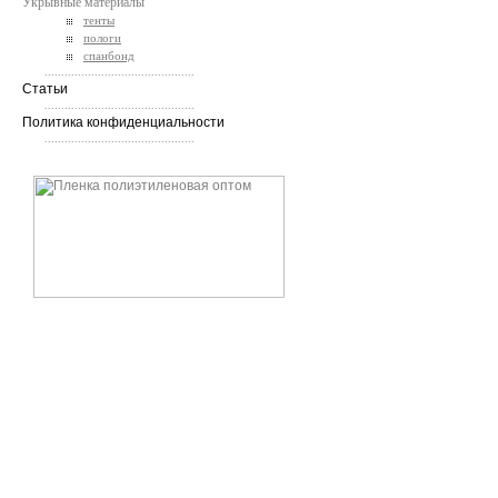
Укрывные материалы
тенты
пологи
спанбонд
.............................................
Статьи
.............................................
Политика конфиденциальности
.............................................