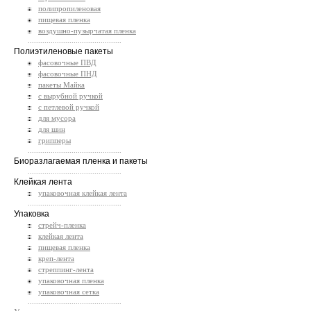
полипропиленовая
пищевая пленка
воздушно-пузырчатая пленка
.............................................
Полиэтиленовые пакеты
фасовочные ПВД
фасовочные ПНД
пакеты Майка
с вырубной ручкой
с петлевой ручкой
для мусора
для шин
грипперы
.............................................
Биоразлагаемая пленка и пакеты
.............................................
Клейкая лента
упаковочная клейкая лента
.............................................
Упаковка
стрейч-пленка
клейкая лента
пищевая пленка
креп-лента
стреппинг-лента
упаковочная пленка
упаковочная сетка
.............................................