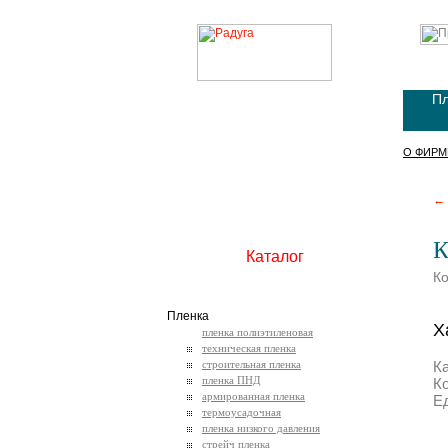
Пл
О ФИРМ
← 
К
Каталог
К
Пленка
Х
пленка полиэтиленовая
техническая пленка
строительная пленка
К
пленка ПНД
К
армированная пленка
Е
термоусадочная
пленка низкого давления
стрейч пленка