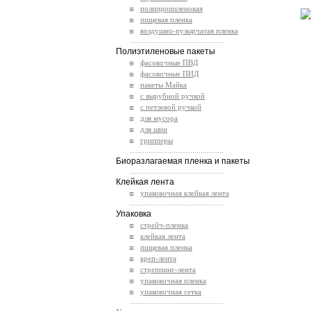
полипропиленовая
пищевая пленка
воздушно-пузырчатая пленка
.............................................
Полиэтиленовые пакеты
фасовочные ПВД
фасовочные ПНД
пакеты Майка
с вырубной ручкой
с петлевой ручкой
для мусора
для шин
грипперы
.............................................
Биоразлагаемая пленка и пакеты
.............................................
Клейкая лента
упаковочная клейкая лента
.............................................
Упаковка
стрейч-пленка
клейкая лента
пищевая пленка
креп-лента
стреппинг-лента
упаковочная пленка
упаковочная сетка
.............................................