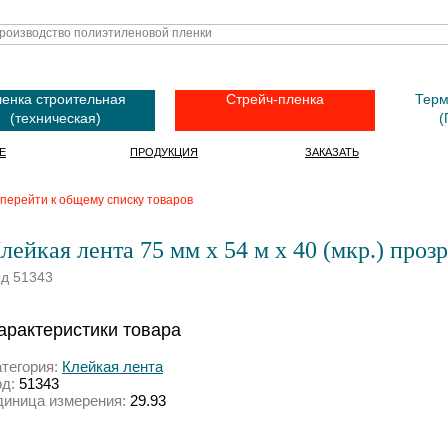
енка строительная
Стрейч-пленка
Терм
(техническая)
(
Е
ПРОДУКЦИЯ
ЗАКАЗАТЬ
перейти к общему списку товаров
лейкая лента 75 мм х 54 м х 40 (мкр.) проз
од 51343
арактеристики товара
атегория:
Клейкая лента
од:
51343
диница измерения:
29.93