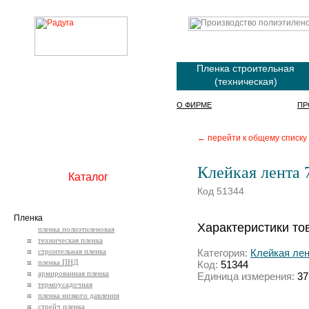
Пленка строительная
(техническая)
О ФИРМЕ
ПР
← перейти к общему списку
Клейкая лента 7
Каталог
Код 51344
Пленка
Характеристики то
пленка полиэтиленовая
техническая пленка
строительная пленка
Категория:
Клейкая ле
пленка ПНД
Код:
51344
армированная пленка
Единица измерения:
37
термоусадочная
пленка низкого давления
стрейч пленка