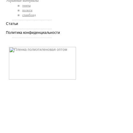
Укрывные материалы
тенты
пологи
спанбонд
.............................................
Статьи
.............................................
Политика конфиденциальности
.............................................