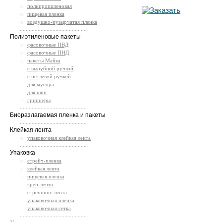
полипропиленовая
пищевая пленка
воздушно-пузырчатая пленка
.............................................
Полиэтиленовые пакеты
фасовочные ПВД
фасовочные ПНД
пакеты Майка
с вырубной ручкой
с петлевой ручкой
для мусора
для шин
грипперы
.............................................
Биоразлагаемая пленка и пакеты
.............................................
Клейкая лента
упаковочная клейкая лента
.............................................
Упаковка
стрейч-пленка
клейкая лента
пищевая пленка
креп-лента
стреппинг-лента
упаковочная пленка
упаковочная сетка
.............................................