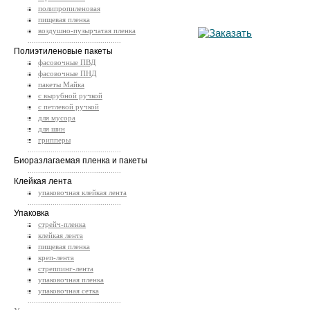
полипропиленовая
пищевая пленка
воздушно-пузырчатая пленка
.............................................
Полиэтиленовые пакеты
фасовочные ПВД
фасовочные ПНД
пакеты Майка
с вырубной ручкой
с петлевой ручкой
для мусора
для шин
грипперы
.............................................
Биоразлагаемая пленка и пакеты
.............................................
Клейкая лента
упаковочная клейкая лента
.............................................
Упаковка
стрейч-пленка
клейкая лента
пищевая пленка
креп-лента
стреппинг-лента
упаковочная пленка
упаковочная сетка
.............................................