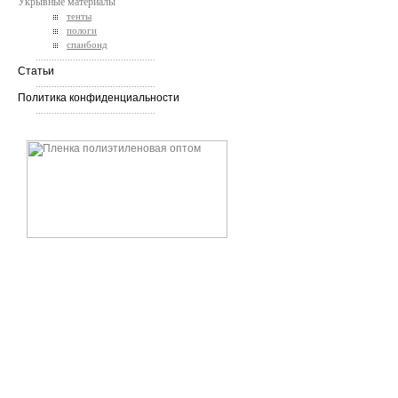
Укрывные материалы
тенты
пологи
спанбонд
.............................................
Статьи
.............................................
Политика конфиденциальности
.............................................