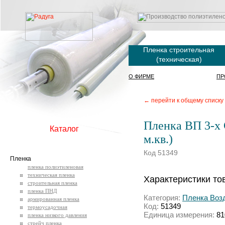
Пленка строительная
(техническая)
О ФИРМЕ
ПР
← перейти к общему списку
Пленка ВП 3-х 
Каталог
м.кв.)
Код 51349
Пленка
пленка полиэтиленовая
техническая пленка
Характеристики то
строительная пленка
пленка ПНД
Категория:
Пленка Воз
армированная пленка
Код:
51349
термоусадочная
Единица измерения:
81
пленка низкого давления
стрейч пленка