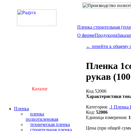
Пленка строительная (тех
О фирме
Продукция
Заказа
← перейти к общему 
Пленка 1с
рукав (100
Каталог
Код 52006
Характеристики тов
Категория:
.1 Пленк
Пленка
Код:
52006
пленка
Единица измерения:
1
полиэтиленовая
техническая пленка
Цена (при общей сумме
строительная пленка