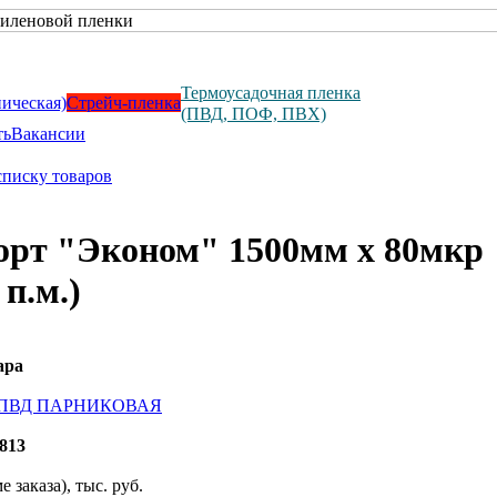
Термоусадочная пленка
ническая)
Стрейч-пленка
(ПВД, ПОФ, ПВХ)
ть
Вакансии
списку товаров
орт "Эконом" 1500мм х 80мкр
 п.м.)
ара
а ПВД ПАРНИКОВАЯ
813
 заказа), тыс. руб.