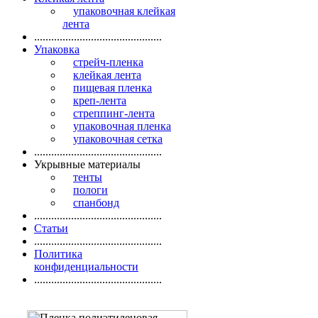
упаковочная клейкая
лента
.............................................
Упаковка
стрейч-пленка
клейкая лента
пищевая пленка
креп-лента
стреппинг-лента
упаковочная пленка
упаковочная сетка
.............................................
Укрывные материалы
тенты
пологи
спанбонд
.............................................
Статьи
.............................................
Политика
конфиденциальности
.............................................