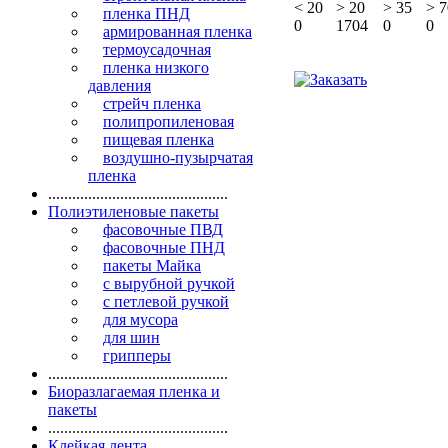
<
20
>
20
>
35
>
7
пленка ПНД
0
1704
0
0
армированная пленка
термоусадочная
пленка низкого
давления
стрейч пленка
полипропиленовая
пищевая пленка
воздушно-пузырчатая
пленка
.............................................
Полиэтиленовые пакеты
фасовочные ПВД
фасовочные ПНД
пакеты Майка
с вырубной ручкой
с петлевой ручкой
для мусора
для шин
грипперы
.............................................
Биоразлагаемая пленка и
пакеты
.............................................
Клейкая лента