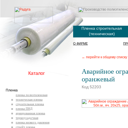
Пленка строительная
(техническая)
О ФИРМЕ
ПР
← перейти к общему списку
Аварийное ограж
Каталог
оранжевый
Код 52203
Пленка
пленка полиэтиленовая
техническая пленка
строительная пленка
пленка ПНД
армированная пленка
термоусадочная
пленка низкого давления
стрейч пленка