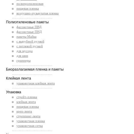
полипропиленовая
пищевая пленка
воздушно-пузырчатая пленка
.............................................
Полиэтиленовые пакеты
фасовочные ПВД
фасовочные ПНД
пакеты Майка
с вырубной ручкой
с петлевой ручкой
для мусора
для шин
грипперы
.............................................
Биоразлагаемая пленка и пакеты
.............................................
Клейкая лента
упаковочная клейкая лента
.............................................
Упаковка
стрейч-пленка
клейкая лента
пищевая пленка
креп-лента
стреппинг-лента
упаковочная пленка
упаковочная сетка
.............................................