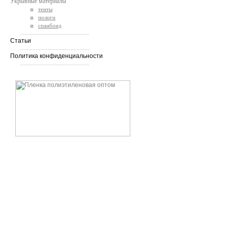
Укрывные материалы
тенты
пологи
спанбонд
.............................................
Статьи
.............................................
Политика конфиденциальности
.............................................