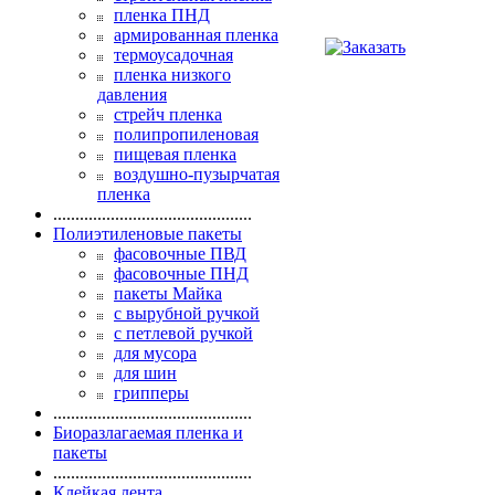
пленка ПНД
армированная пленка
термоусадочная
пленка низкого
давления
стрейч пленка
полипропиленовая
пищевая пленка
воздушно-пузырчатая
пленка
.............................................
Полиэтиленовые пакеты
фасовочные ПВД
фасовочные ПНД
пакеты Майка
с вырубной ручкой
с петлевой ручкой
для мусора
для шин
грипперы
.............................................
Биоразлагаемая пленка и
пакеты
.............................................
Клейкая лента