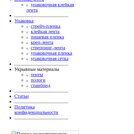
упаковочная клейкая
лента
.............................................
Упаковка
стрейч-пленка
клейкая лента
пищевая пленка
креп-лента
стреппинг-лента
упаковочная пленка
упаковочная сетка
.............................................
Укрывные материалы
тенты
пологи
спанбонд
.............................................
Статьи
.............................................
Политика
конфиденциальности
.............................................