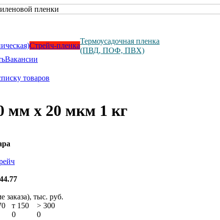
Термоусадочная пленка
ническая)
Стрейч-пленка
(ПВД, ПОФ, ПВХ)
ть
Вакансии
списку товаров
 мм х 20 мкм 1 кг
ара
рейч
44.77
 заказа), тыс. руб.
70
т 150
>
300
0
0