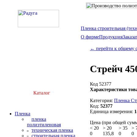
Пленка строительная (тех
О фирме
Продукция
Заказа
← перейти к общему 
Стрейч 450
Код 52377
Характеристики тов
Каталог
Категория:
Пленка Ст
Код:
52377
Единица измерения:
1
Пленка
пленка
Цена (при общей сумме
полиэтиленовая
<
20
>
20
>
35
>
техническая пленка
0
135,8
0
0
строительная пленка