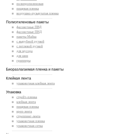
полипропиленовая
пищевая пленка
воздушно-пузырчатая пленка
.............................................
Полиэтиленовые пакеты
фасовочные ПВД
фасовочные ПНД
пакеты Майка
с вырубной ручкой
с петлевой ручкой
для мусора
для шин
грипперы
.............................................
Биоразлагаемая пленка и пакеты
.............................................
Клейкая лента
упаковочная клейкая лента
.............................................
Упаковка
стрейч-пленка
клейкая лента
пищевая пленка
креп-лента
стреппинг-лента
упаковочная пленка
упаковочная сетка
.............................................