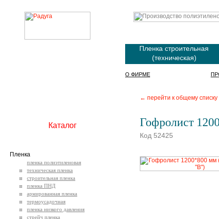
Пленка строительная
(техническая)
О ФИРМЕ
ПР
← перейти к общему списку
Гофролист 1200
Каталог
Код 52425
Пленка
пленка полиэтиленовая
техническая пленка
строительная пленка
пленка ПНД
армированная пленка
термоусадочная
пленка низкого давления
стрейч пленка