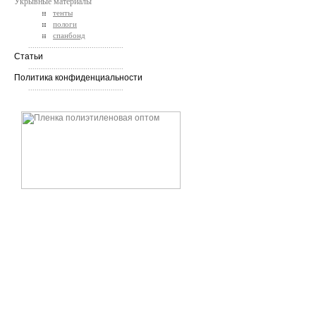
Укрывные материалы
тенты
пологи
спанбонд
.............................................
Статьи
.............................................
Политика конфиденциальности
.............................................