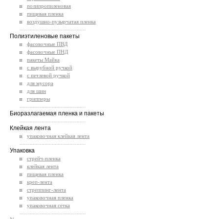
полипропиленовая
пищевая пленка
воздушно-пузырчатая пленка
.............................................
Полиэтиленовые пакеты
фасовочные ПВД
фасовочные ПНД
пакеты Майка
с вырубной ручкой
с петлевой ручкой
для мусора
для шин
грипперы
.............................................
Биоразлагаемая пленка и пакеты
.............................................
Клейкая лента
упаковочная клейкая лента
.............................................
Упаковка
стрейч-пленка
клейкая лента
пищевая пленка
креп-лента
стреппинг-лента
упаковочная пленка
упаковочная сетка
.............................................