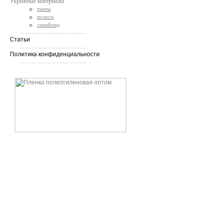
Укрывные материалы
тенты
пологи
спанбонд
.............................................
Статьи
.............................................
Политика конфиденциальности
.............................................