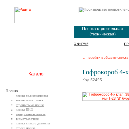
Пленка строительная
(техническая)
О ФИРМЕ
ПР
← перейти к общему списку
Гофрокороб 4-х
Каталог
Код 52495
Пленка
пленка полиэтиленовая
техническая пленка
строительная пленка
пленка ПНД
армированная пленка
термоусадочная
пленка низкого давления
стрейч пленка