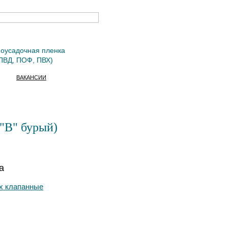
оусадочная пленка
ПВД, ПОФ, ПВХ)
ВАКАНСИИ
 "В" бурый)
а
х клапанные