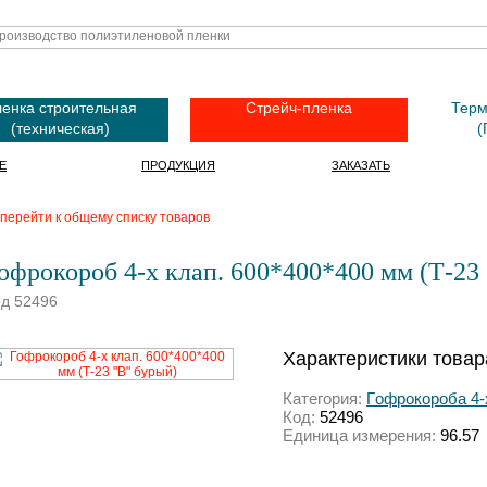
енка строительная
Стрейч-пленка
Терм
(техническая)
(
Е
ПРОДУКЦИЯ
ЗАКАЗАТЬ
перейти к общему списку товаров
офрокороб 4-х клап. 600*400*400 мм (Т-23
од 52496
Характеристики товар
Категория:
Гoфрокороба 4-
Код:
52496
Единица измерения:
96.57