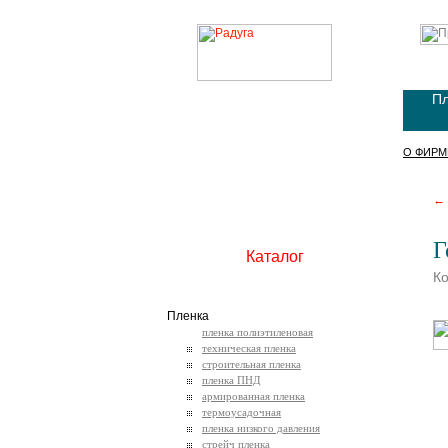
Пл
О ФИРМ
← 
Г
Каталог
К
Пленка
пленка полиэтиленовая
техническая пленка
строительная пленка
пленка ПНД
армированная пленка
термоусадочная
пленка низкого давления
стрейч пленка