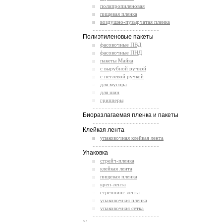
полипропиленовая
пищевая пленка
воздушно-пузырчатая пленка
.............................................
Полиэтиленовые пакеты
фасовочные ПВД
фасовочные ПНД
пакеты Майка
с вырубной ручкой
с петлевой ручкой
для мусора
для шин
грипперы
.............................................
Биоразлагаемая пленка и пакеты
.............................................
Клейкая лента
упаковочная клейкая лента
.............................................
Упаковка
стрейч-пленка
клейкая лента
пищевая пленка
креп-лента
стреппинг-лента
упаковочная пленка
упаковочная сетка
.............................................