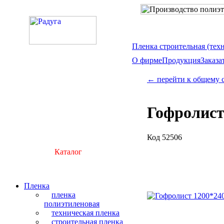
Пленка строительная (тех
О фирме
Продукция
Заказа
← перейти к общему 
Гофролист
Код 52506
Каталог
Пленка
пленка
полиэтиленовая
техническая пленка
строительная пленка