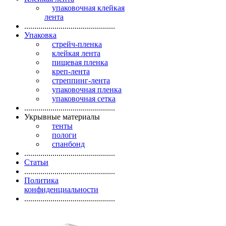
упаковочная клейкая
лента
.............................................
Упаковка
стрейч-пленка
клейкая лента
пищевая пленка
креп-лента
стреппинг-лента
упаковочная пленка
упаковочная сетка
.............................................
Укрывные материалы
тенты
пологи
спанбонд
.............................................
Статьи
.............................................
Политика
конфиденциальности
.............................................