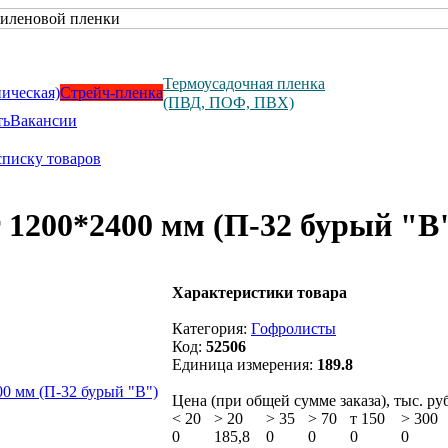
Термоусадочная пленка
ническая)
Стрейч-пленка
(ПВД, ПОФ, ПВХ)
ть
Вакансии
списку товаров
 1200*2400 мм (П-32 бурый "В
Характеристики товара
Категория:
Гoфролисты
Код:
52506
Единица измерения:
189.8
Цена (при общей сумме заказа), тыс. руб
<
20
>
20
>
35
>
70
т 150
>
300
0
185,8
0
0
0
0