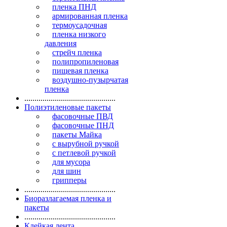
пленка ПНД
армированная пленка
термоусадочная
пленка низкого
давления
стрейч пленка
полипропиленовая
пищевая пленка
воздушно-пузырчатая
пленка
.............................................
Полиэтиленовые пакеты
фасовочные ПВД
фасовочные ПНД
пакеты Майка
с вырубной ручкой
с петлевой ручкой
для мусора
для шин
грипперы
.............................................
Биоразлагаемая пленка и
пакеты
.............................................
Клейкая лента