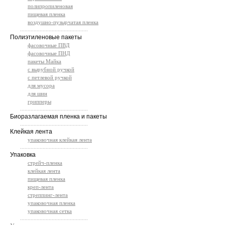
полипропиленовая
пищевая пленка
воздушно-пузырчатая пленка
.............................................
Полиэтиленовые пакеты
фасовочные ПВД
фасовочные ПНД
пакеты Майка
с вырубной ручкой
с петлевой ручкой
для мусора
для шин
грипперы
.............................................
Биоразлагаемая пленка и пакеты
.............................................
Клейкая лента
упаковочная клейкая лента
.............................................
Упаковка
стрейч-пленка
клейкая лента
пищевая пленка
креп-лента
стреппинг-лента
упаковочная пленка
упаковочная сетка
.............................................