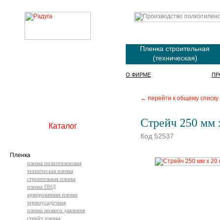
Пленка строительная
(техническая)
О ФИРМЕ
ПР
← перейти к общему списку
Стрейч 250 мм 
Каталог
Код 52537
Пленка
пленка полиэтиленовая
техническая пленка
строительная пленка
пленка ПНД
армированная пленка
термоусадочная
пленка низкого давления
стрейч пленка