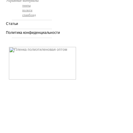
Укрывные материалы
тенты
пологи
спанбонд
.............................................
Статьи
.............................................
Политика конфиденциальности
.............................................