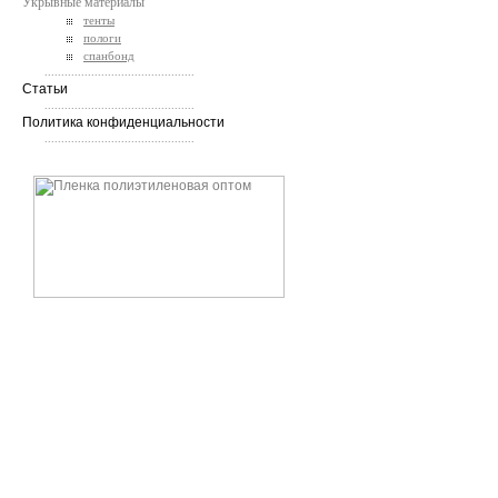
Укрывные материалы
тенты
пологи
спанбонд
.............................................
Статьи
.............................................
Политика конфиденциальности
.............................................