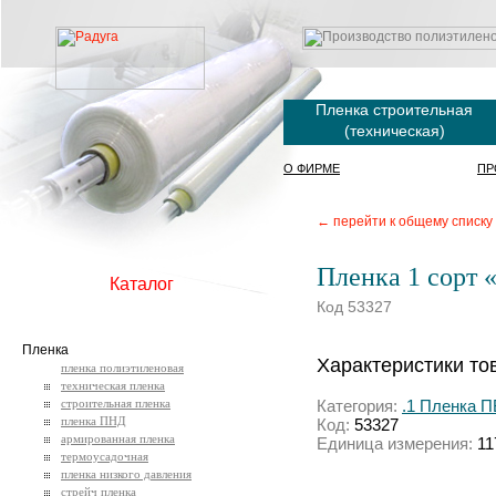
Пленка строительная
(техническая)
О ФИРМЕ
ПР
← перейти к общему списку
Пленка 1 сoрт «
Каталог
Код 53327
Пленка
Характеристики то
пленка полиэтиленовая
техническая пленка
строительная пленка
Категория:
.1 Пленка
пленка ПНД
Код:
53327
армированная пленка
Единица измерения:
11
термоусадочная
пленка низкого давления
стрейч пленка