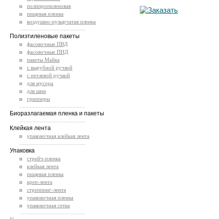
полипропиленовая
пищевая пленка
воздушно-пузырчатая пленка
.............................................
Полиэтиленовые пакеты
фасовочные ПВД
фасовочные ПНД
пакеты Майка
с вырубной ручкой
с петлевой ручкой
для мусора
для шин
грипперы
.............................................
Биоразлагаемая пленка и пакеты
.............................................
Клейкая лента
упаковочная клейкая лента
.............................................
Упаковка
стрейч-пленка
клейкая лента
пищевая пленка
креп-лента
стреппинг-лента
упаковочная пленка
упаковочная сетка
.............................................