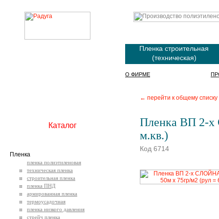
Пленка строительная
(техническая)
О ФИРМЕ
ПР
← перейти к общему списку
Пленка ВП 2-х 
Каталог
м.кв.)
Код 6714
Пленка
пленка полиэтиленовая
техническая пленка
строительная пленка
пленка ПНД
армированная пленка
термоусадочная
пленка низкого давления
стрейч пленка