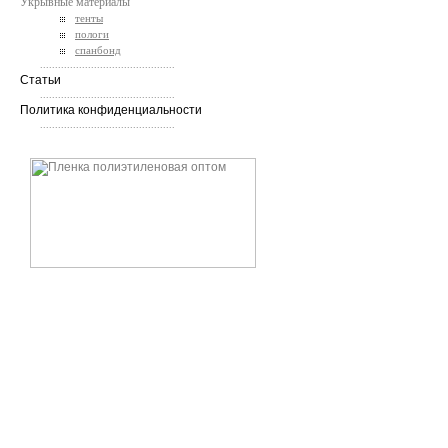
Укрывные материалы
тенты
пологи
спанбонд
.............................................
Статьи
.............................................
Политика конфиденциальности
.............................................