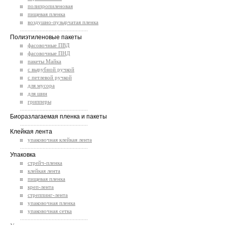
полипропиленовая
пищевая пленка
воздушно-пузырчатая пленка
.............................................
Полиэтиленовые пакеты
фасовочные ПВД
фасовочные ПНД
пакеты Майка
с вырубной ручкой
с петлевой ручкой
для мусора
для шин
грипперы
.............................................
Биоразлагаемая пленка и пакеты
.............................................
Клейкая лента
упаковочная клейкая лента
.............................................
Упаковка
стрейч-пленка
клейкая лента
пищевая пленка
креп-лента
стреппинг-лента
упаковочная пленка
упаковочная сетка
.............................................