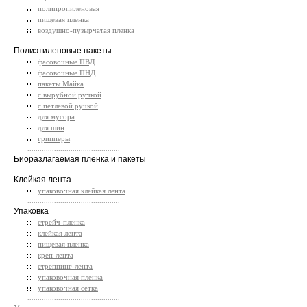
полипропиленовая
пищевая пленка
воздушно-пузырчатая пленка
.............................................
Полиэтиленовые пакеты
фасовочные ПВД
фасовочные ПНД
пакеты Майка
с вырубной ручкой
с петлевой ручкой
для мусора
для шин
грипперы
.............................................
Биоразлагаемая пленка и пакеты
.............................................
Клейкая лента
упаковочная клейкая лента
.............................................
Упаковка
стрейч-пленка
клейкая лента
пищевая пленка
креп-лента
стреппинг-лента
упаковочная пленка
упаковочная сетка
.............................................