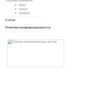
Укрывные материалы
тенты
пологи
спанбонд
.............................................
Статьи
.............................................
Политика конфиденциальности
.............................................