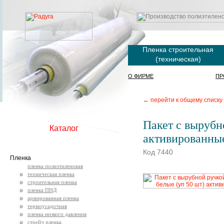
Пленка строительная
(техническая)
О ФИРМЕ
ПР
← перейти к общему списку
Пакет с вырубн
Каталог
активированны
Код 7440
Пленка
пленка полиэтиленовая
техническая пленка
строительная пленка
пленка ПНД
армированная пленка
термоусадочная
пленка низкого давления
стрейч пленка