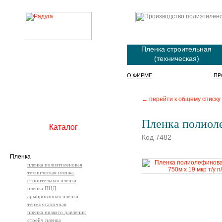
Пленка строительная
(техническая)
О ФИРМЕ
ПР
← перейти к общему списку
Пленка полиоле
Каталог
Код 7482
Пленка
пленка полиэтиленовая
техническая пленка
строительная пленка
пленка ПНД
армированная пленка
термоусадочная
пленка низкого давления
стрейч пленка