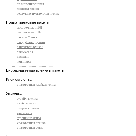
полипропиленовая
пищевая пленка
воздушно-пузырчатая пленка
.............................................
Полиэтиленовые пакеты
фасовочные ПВД
фасовочные ПНД
пакеты Майка
с вырубной ручкой
с петлевой ручкой
для мусора
для шин
грипперы
.............................................
Биоразлагаемая пленка и пакеты
.............................................
Клейкая лента
упаковочная клейкая лента
.............................................
Упаковка
стрейч-пленка
клейкая лента
пищевая пленка
креп-лента
стреппинг-лента
упаковочная пленка
упаковочная сетка
.............................................