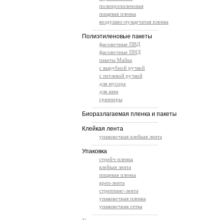
полипропиленовая
пищевая пленка
воздушно-пузырчатая пленка
.............................................
Полиэтиленовые пакеты
фасовочные ПВД
фасовочные ПНД
пакеты Майка
с вырубной ручкой
с петлевой ручкой
для мусора
для шин
грипперы
.............................................
Биоразлагаемая пленка и пакеты
.............................................
Клейкая лента
упаковочная клейкая лента
.............................................
Упаковка
стрейч-пленка
клейкая лента
пищевая пленка
креп-лента
стреппинг-лента
упаковочная пленка
упаковочная сетка
.............................................