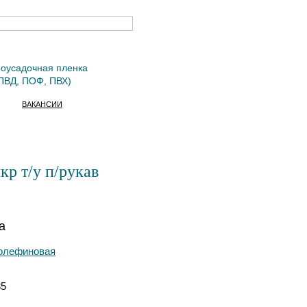
оусадочная пленка
ПВД, ПОФ, ПВХ)
ВАКАНСИИ
р т/у п/рукав
а
иолефиновая
35