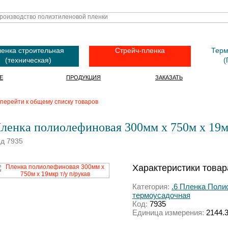
енка строительная
Стрейч-пленка
Терм
(техническая)
(
Е
ПРОДУКЦИЯ
ЗАКАЗАТЬ
перейти к общему списку товаров
ленка полиолефиновая 300мм х 750м х 19мк
д 7935
Характеристики товар
Категория:
.6 Пленка Пол
термоусадочная
Код:
7935
Единица измерения:
2144.