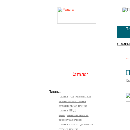
Пл
О ФИРМ
← 
П
Каталог
Ко
Пленка
пленка полиэтиленовая
техническая пленка
строительная пленка
пленка ПНД
армированная пленка
термоусадочная
пленка низкого давления
стрейч пленка