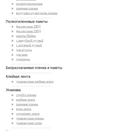
полипропиленовая
пищевая пленка
воздушно-пузырчатая пленка
.............................................
Полиэтиленовые пакеты
фасовочные ПВД
фасовочные ПНД
пакеты Майка
с вырубной ручкой
с петлевой ручкой
для мусора
для шин
грипперы
.............................................
Биоразлагаемая пленка и пакеты
.............................................
Клейкая лента
упаковочная клейкая лента
.............................................
Упаковка
стрейч-пленка
клейкая лента
пищевая пленка
креп-лента
стреппинг-лента
упаковочная пленка
упаковочная сетка
.............................................