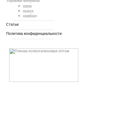
Укрывные материалы
тенты
пологи
спанбонд
.............................................
Статьи
.............................................
Политика конфиденциальности
.............................................