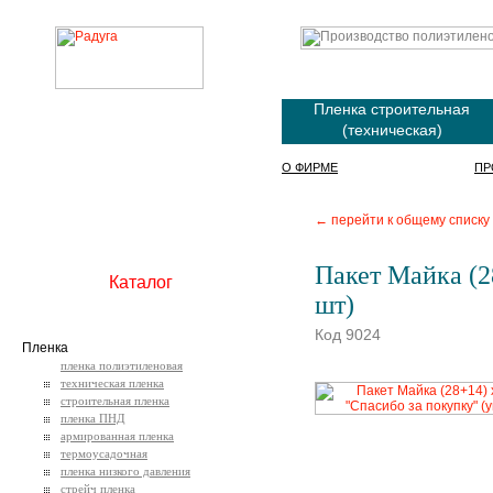
Пленка строительная
(техническая)
О ФИРМЕ
ПР
← перейти к общему списку
Пакет Майка (28
Каталог
шт)
Код 9024
Пленка
пленка полиэтиленовая
техническая пленка
строительная пленка
пленка ПНД
армированная пленка
термоусадочная
пленка низкого давления
стрейч пленка