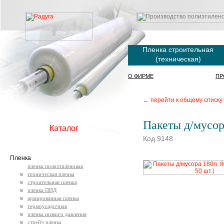
Пленка строительная
(техническая)
О ФИРМЕ
ПР
← перейти к общему списку
Пакеты д/мусора
Каталог
Код 9148
Пленка
пленка полиэтиленовая
техническая пленка
строительная пленка
пленка ПНД
армированная пленка
термоусадочная
пленка низкого давления
стрейч пленка