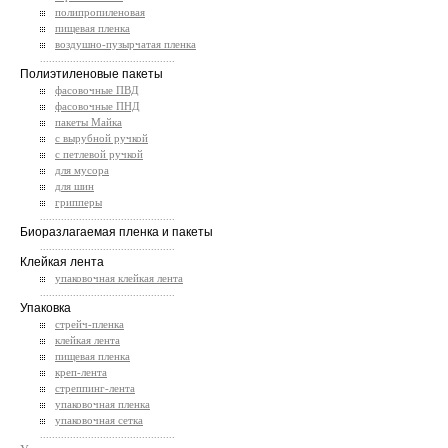
полипропиленовая
пищевая пленка
воздушно-пузырчатая пленка
.............................................
Полиэтиленовые пакеты
фасовочные ПВД
фасовочные ПНД
пакеты Майка
с вырубной ручкой
с петлевой ручкой
для мусора
для шин
грипперы
.............................................
Биоразлагаемая пленка и пакеты
.............................................
Клейкая лента
упаковочная клейкая лента
.............................................
Упаковка
стрейч-пленка
клейкая лента
пищевая пленка
креп-лента
стреппинг-лента
упаковочная пленка
упаковочная сетка
.............................................