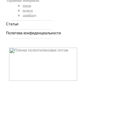
Укрывные материалы
тенты
пологи
спанбонд
.............................................
Статьи
.............................................
Политика конфиденциальности
.............................................