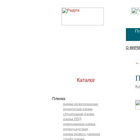
Пл
О ФИРМ
← 
П
Каталог
Ко
Пленка
пленка полиэтиленовая
техническая пленка
строительная пленка
пленка ПНД
армированная пленка
термоусадочная
пленка низкого давления
стрейч пленка