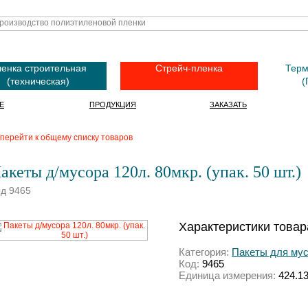
енка строительная
Стрейч-пленка
Терм
(техническая)
(
Е
ПРОДУКЦИЯ
ЗАКАЗАТЬ
перейти к общему списку товаров
акеты д/мусора 120л. 80мкр. (упак. 50 шт.)
д 9465
Характеристики товар
Категория:
Пакеты для му
Код:
9465
Единица измерения:
424.1