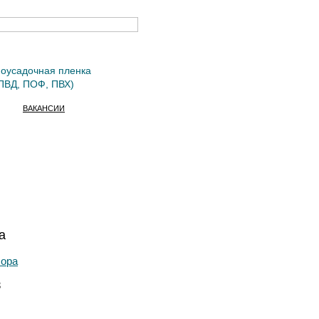
оусадочная пленка
ПВД, ПОФ, ПВХ)
ВАКАНСИИ
а
сора
3