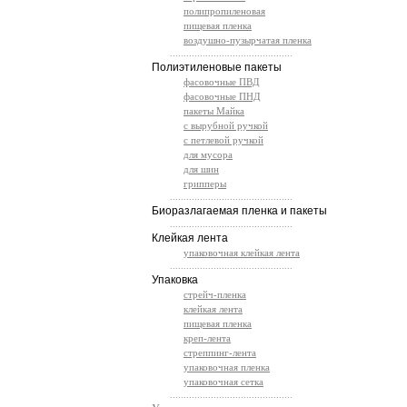
полипропиленовая
пищевая пленка
воздушно-пузырчатая пленка
.............................................
Полиэтиленовые пакеты
фасовочные ПВД
фасовочные ПНД
пакеты Майка
с вырубной ручкой
с петлевой ручкой
для мусора
для шин
грипперы
.............................................
Биоразлагаемая пленка и пакеты
.............................................
Клейкая лента
упаковочная клейкая лента
.............................................
Упаковка
стрейч-пленка
клейкая лента
пищевая пленка
креп-лента
стреппинг-лента
упаковочная пленка
упаковочная сетка
.............................................