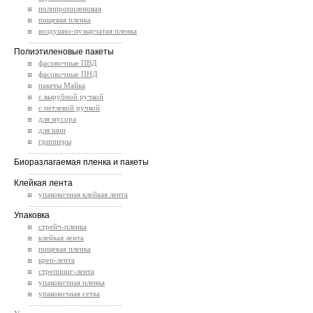
полипропиленовая
пищевая пленка
воздушно-пузырчатая пленка
.............................................
Полиэтиленовые пакеты
фасовочные ПВД
фасовочные ПНД
пакеты Майка
с вырубной ручкой
с петлевой ручкой
для мусора
для шин
грипперы
.............................................
Биоразлагаемая пленка и пакеты
.............................................
Клейкая лента
упаковочная клейкая лента
.............................................
Упаковка
стрейч-пленка
клейкая лента
пищевая пленка
креп-лента
стреппинг-лента
упаковочная пленка
упаковочная сетка
.............................................