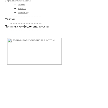
Укрывные материалы
тенты
пологи
спанбонд
.............................................
Статьи
.............................................
Политика конфиденциальности
.............................................