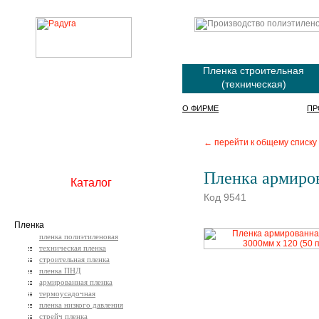
Пленка строительная
(техническая)
О ФИРМЕ
ПР
← перейти к общему списку
Пленка армиров
Каталог
Код 9541
Пленка
пленка полиэтиленовая
техническая пленка
строительная пленка
пленка ПНД
армированная пленка
термоусадочная
пленка низкого давления
стрейч пленка