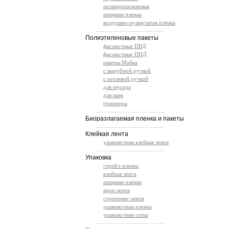
полипропиленовая
пищевая пленка
воздушно-пузырчатая пленка
.............................................
Полиэтиленовые пакеты
фасовочные ПВД
фасовочные ПНД
пакеты Майка
с вырубной ручкой
с петлевой ручкой
для мусора
для шин
грипперы
.............................................
Биоразлагаемая пленка и пакеты
.............................................
Клейкая лента
упаковочная клейкая лента
.............................................
Упаковка
стрейч-пленка
клейкая лента
пищевая пленка
креп-лента
стреппинг-лента
упаковочная пленка
упаковочная сетка
.............................................