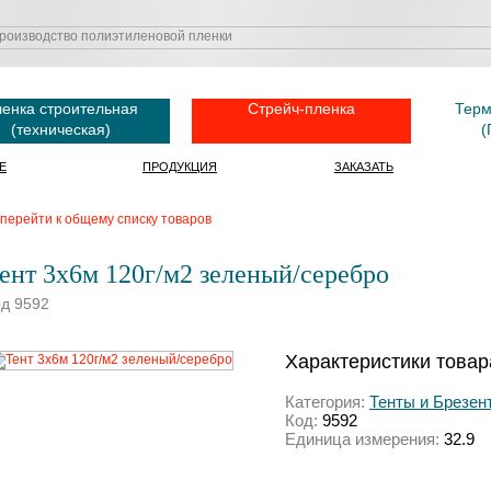
енка строительная
Стрейч-пленка
Терм
(техническая)
(
Е
ПРОДУКЦИЯ
ЗАКАЗАТЬ
перейти к общему списку товаров
ент 3х6м 120г/м2 зеленый/серебро
д 9592
Характеристики товар
Категория:
Тенты и Брезен
Код:
9592
Единица измерения:
32.9