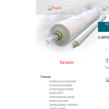
Пл
О ФИРМ
← 
Т
Каталог
Ко
Пленка
пленка полиэтиленовая
техническая пленка
строительная пленка
пленка ПНД
армированная пленка
термоусадочная
пленка низкого давления
стрейч пленка