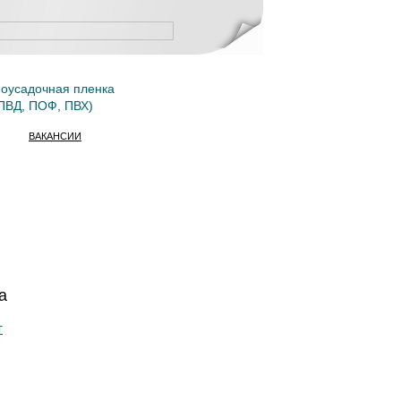
оусадочная пленка
ПВД, ПОФ, ПВХ)
ВАКАНСИИ
а
т