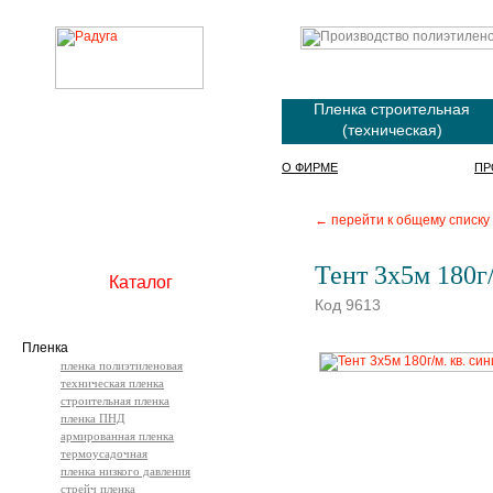
Пленка строительная
(техническая)
О ФИРМЕ
ПР
← перейти к общему списку
Тент 3х5м 180г/
Каталог
Код 9613
Пленка
пленка полиэтиленовая
техническая пленка
строительная пленка
пленка ПНД
армированная пленка
термоусадочная
пленка низкого давления
стрейч пленка