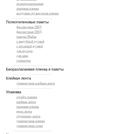
полипропиленовая
пищевая пленка
воздушно-пузырчатая пленка
.............................................
Полиэтиленовые пакеты
фасовочные ПВД
фасовочные ПНД
пакеты Майка
с вырубной ручкой
с петлевой ручкой
для мусора
для шин
грипперы
.............................................
Биоразлагаемая пленка и пакеты
.............................................
Клейкая лента
упаковочная клейкая лента
.............................................
Упаковка
стрейч-пленка
клейкая лента
пищевая пленка
креп-лента
стреппинг-лента
упаковочная пленка
упаковочная сетка
.............................................