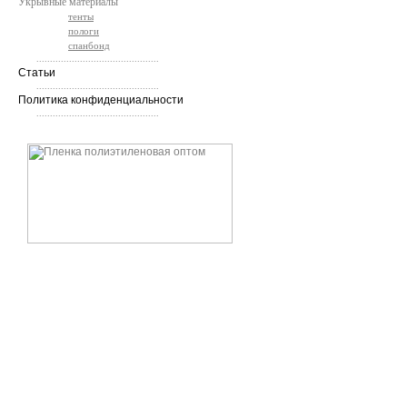
Укрывные материалы
тенты
пологи
спанбонд
.............................................
Статьи
.............................................
Политика конфиденциальности
.............................................