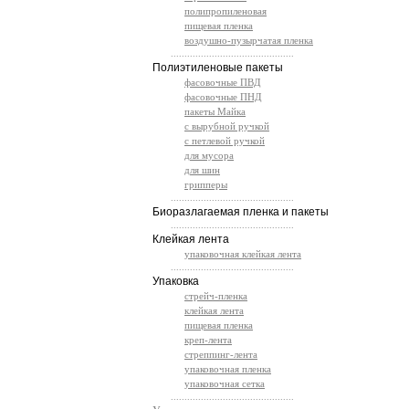
полипропиленовая
пищевая пленка
воздушно-пузырчатая пленка
.............................................
Полиэтиленовые пакеты
фасовочные ПВД
фасовочные ПНД
пакеты Майка
с вырубной ручкой
с петлевой ручкой
для мусора
для шин
грипперы
.............................................
Биоразлагаемая пленка и пакеты
.............................................
Клейкая лента
упаковочная клейкая лента
.............................................
Упаковка
стрейч-пленка
клейкая лента
пищевая пленка
креп-лента
стреппинг-лента
упаковочная пленка
упаковочная сетка
.............................................