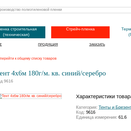
енка строительная
Стрейч-пленка
Терм
(техническая)
(
Е
ПРОДУКЦИЯ
ЗАКАЗАТЬ
перейти к общему списку товаров
ент 4х6м 180г/м. кв. синий/серебро
д 9616
Характеристики товар
Категория:
Тенты и Брезен
Код:
9616
Единица измерения:
61.6