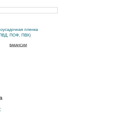
оусадочная пленка
ПВД, ПОФ, ПВХ)
ВАКАНСИИ
а
т