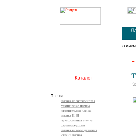
Пл
О ФИРМ
← 
Т
Каталог
Ко
Пленка
пленка полиэтиленовая
техническая пленка
строительная пленка
пленка ПНД
армированная пленка
термоусадочная
пленка низкого давления
стрейч пленка