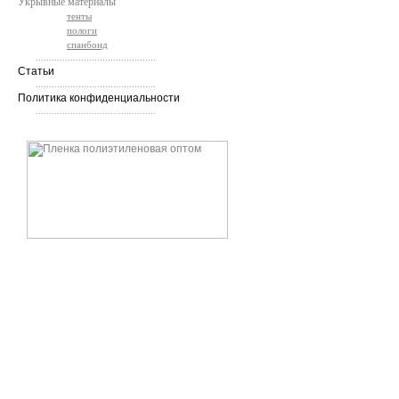
Укрывные материалы
тенты
пологи
спанбонд
.............................................
Статьи
.............................................
Политика конфиденциальности
.............................................