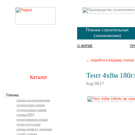
Пленка строительная
(техническая)
О ФИРМЕ
ПР
← перейти к общему списку
Тент 4х8м 180г/
Каталог
Код 9617
Пленка
пленка полиэтиленовая
техническая пленка
строительная пленка
пленка ПНД
армированная пленка
термоусадочная
пленка низкого давления
стрейч пленка