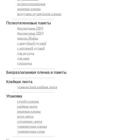
полипропиленовая
пищевая пленка
воздушно-пузырчатая пленка
.............................................
Полиэтиленовые пакеты
фасовочные ПВД
фасовочные ПНД
пакеты Майка
с вырубной ручкой
с петлевой ручкой
для мусора
для шин
грипперы
.............................................
Биоразлагаемая пленка и пакеты
.............................................
Клейкая лента
упаковочная клейкая лента
.............................................
Упаковка
стрейч-пленка
клейкая лента
пищевая пленка
креп-лента
стреппинг-лента
упаковочная пленка
упаковочная сетка
.............................................