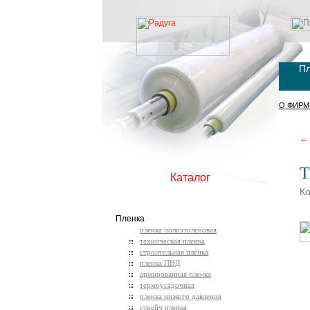
Пл
О ФИРМ
← 
Т
Каталог
Ко
Пленка
пленка полиэтиленовая
техническая пленка
строительная пленка
пленка ПНД
армированная пленка
термоусадочная
пленка низкого давления
стрейч пленка