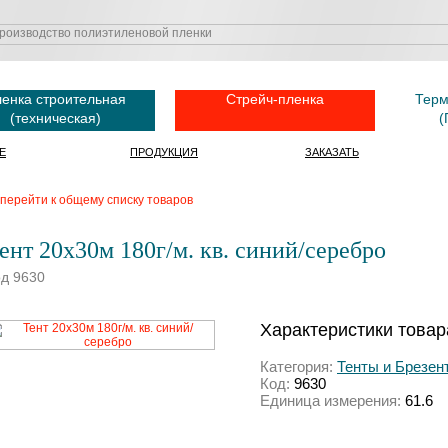
енка строительная
Стрейч-пленка
Терм
(техническая)
(
Е
ПРОДУКЦИЯ
ЗАКАЗАТЬ
перейти к общему списку товаров
ент 20х30м 180г/м. кв. синий/серебро
д 9630
Характеристики товар
Категория:
Тенты и Брезен
Код:
9630
Единица измерения:
61.6