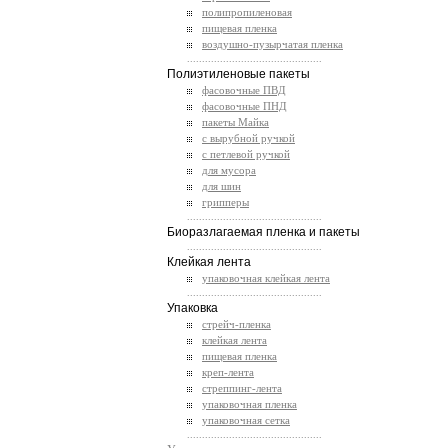
полипропиленовая
пищевая пленка
воздушно-пузырчатая пленка
.............................................
Полиэтиленовые пакеты
фасовочные ПВД
фасовочные ПНД
пакеты Майка
с вырубной ручкой
с петлевой ручкой
для мусора
для шин
грипперы
.............................................
Биоразлагаемая пленка и пакеты
.............................................
Клейкая лента
упаковочная клейкая лента
.............................................
Упаковка
стрейч-пленка
клейкая лента
пищевая пленка
креп-лента
стреппинг-лента
упаковочная пленка
упаковочная сетка
.............................................