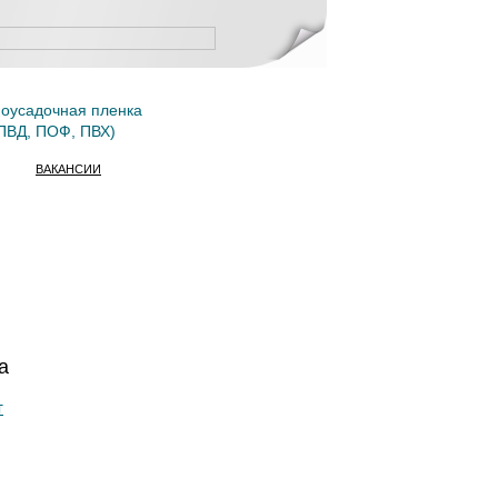
оусадочная пленка
ПВД, ПОФ, ПВХ)
ВАКАНСИИ
а
т