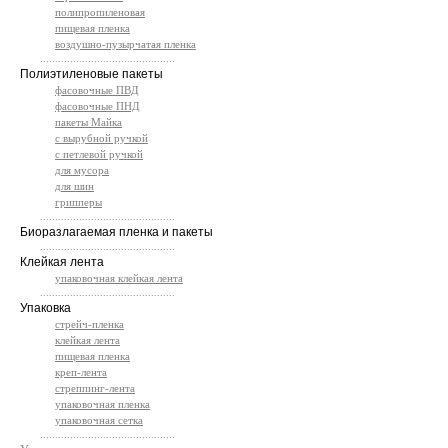
полипропиленовая
пищевая пленка
воздушно-пузырчатая пленка
.............................................
Полиэтиленовые пакеты
фасовочные ПВД
фасовочные ПНД
пакеты Майка
с вырубной ручкой
с петлевой ручкой
для мусора
для шин
грипперы
.............................................
Биоразлагаемая пленка и пакеты
.............................................
Клейкая лента
упаковочная клейкая лента
.............................................
Упаковка
стрейч-пленка
клейкая лента
пищевая пленка
креп-лента
стреппинг-лента
упаковочная пленка
упаковочная сетка
.............................................