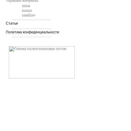
Укрывные материалы
тенты
пологи
спанбонд
.............................................
Статьи
.............................................
Политика конфиденциальности
.............................................