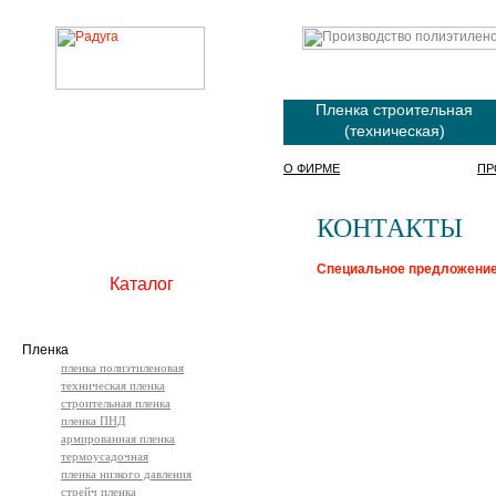
Пленка строительная
(техническая)
О ФИРМЕ
ПР
КОНТАКТЫ
Специальное предложение 
Каталог
Пленка
пленка полиэтиленовая
техническая пленка
строительная пленка
пленка ПНД
армированная пленка
термоусадочная
пленка низкого давления
стрейч пленка