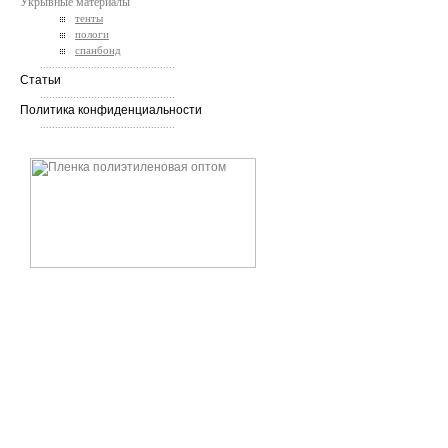
Укрывные материалы
тенты
пологи
спанбонд
.............................................
Статьи
.............................................
Политика конфиденциальности
.............................................