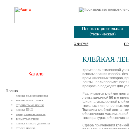
Пленка строительная
(техническая)
О ФИРМЕ
ПР
КЛЕЙКАЯ ЛЕ
Кроме полиэтиленовой упако
Каталог
использовании коробок без
промышленных товаров, пр
ленты - полипропиленовая 
прекрасно подходит для упа
Пленка
Различаются клейкие ленты,
пленка полиэтиленовая
лента шириной 50 мм
являе
техническая пленка
Ширина упаковочной клейко
строительная пленка
тяжелых или непрочных кор
пленка ПНД
Толщина
клейкой ленты тож
обеспечения максимальной 
армированная пленка
температурах, обеспечивае
термоусадочная
пленка низкого давления
Сфера применения клейкой 
стрейч пленка