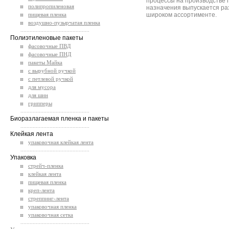
процессы на производстве 
полипропиленовая
назначения выпускается ра
пищевая пленка
широком ассортименте.
воздушно-пузырчатая пленка
.............................................
Полиэтиленовые пакеты
фасовочные ПВД
фасовочные ПНД
пакеты Майка
с вырубной ручкой
с петлевой ручкой
для мусора
для шин
грипперы
.............................................
Биоразлагаемая пленка и пакеты
.............................................
Клейкая лента
упаковочная клейкая лента
.............................................
Упаковка
стрейч-пленка
клейкая лента
пищевая пленка
креп-лента
стреппинг-лента
упаковочная пленка
упаковочная сетка
.............................................