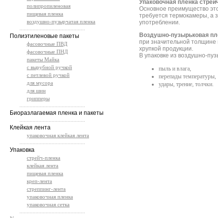
Упаковочная пленка стрей
полипропиленовая
Основное преимущество этог
пищевая пленка
требуется термокамеры, а з
воздушно-пузырчатая пленка
употреблении.
.............................................
Воздушно-пузырьковая пл
Полиэтиленовые пакеты
при значительной толщине 
фасовочные ПВД
хрупкой продукции.
фасовочные ПНД
В упаковке из воздушно-пу
пакеты Майка
с вырубной ручкой
пыль и влага,
с петлевой ручкой
перепады температуры,
для мусора
удары, трение, толчки.
для шин
грипперы
.............................................
Биоразлагаемая пленка и пакеты
.............................................
Клейкая лента
упаковочная клейкая лента
.............................................
Упаковка
стрейч-пленка
клейкая лента
пищевая пленка
креп-лента
стреппинг-лента
упаковочная пленка
упаковочная сетка
.............................................