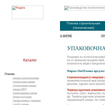
Пленка строительная
(техническая)
О ФИРМЕ
ПР
УПАКОВОЧНА
Упаковка из полиэтиленово
Каталог
ее от внешних воздействий.
покупатель видел предлага
Фирма ОптПленка предлаг
Пленка
Cамоклеющаяся пищевая у
пленка полиэтиленовая
привлекательный вид продук
техническая пленка
дешева, однако срок хране
строительная пленка
пленка ПНД
Термоусадочная упаковоч
армированная пленка
бутылок, газет, журналов, 
др. Термоусадочная упаков
термоусадочная
окружающей среды, не темне
пленка низкого давления
стрейч пленка