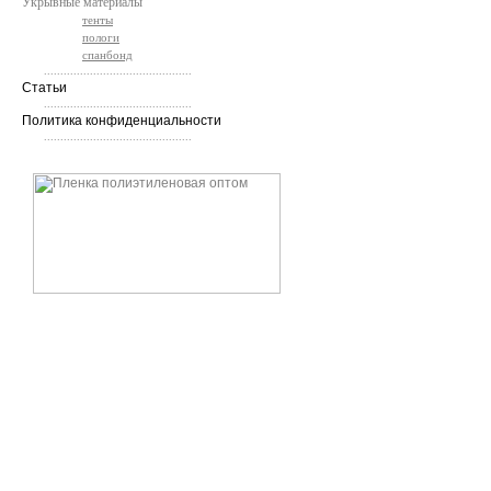
Укрывные материалы
тенты
пологи
спанбонд
.............................................
Статьи
.............................................
Политика конфиденциальности
.............................................