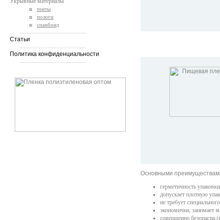
Укрывные материалы
тенты
пологи
спанбонд
.............................................
Статьи
.............................................
Политика конфиденциальности
.............................................
Основными преимуществам
герметичность упаковк
допускает плотную упак
не требует специальног
экономична, занимает м
совершенно безопасна (