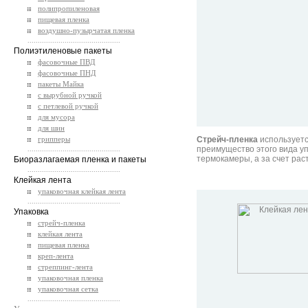
полипропиленовая
пищевая пленка
воздушно-пузырчатая пленка
.............................................
Полиэтиленовые пакеты
фасовочные ПВД
фасовочные ПНД
пакеты Майка
с вырубной ручкой
с петлевой ручкой
для мусора
для шин
грипперы
Стрейч-пленка
используетс
преимущество этого вида уп
.............................................
термокамеры, а за счет рас
Биоразлагаемая пленка и пакеты
.............................................
Клейкая лента
упаковочная клейкая лента
.............................................
Упаковка
стрейч-пленка
клейкая лента
пищевая пленка
креп-лента
стреппинг-лента
упаковочная пленка
упаковочная сетка
.............................................