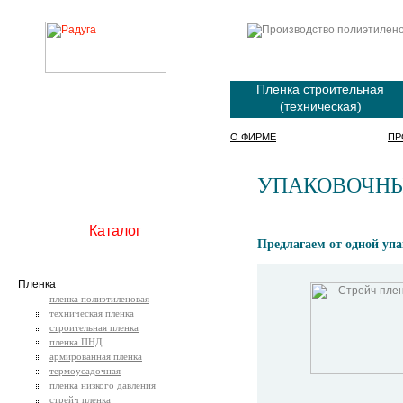
Пленка строительная
(техническая)
О ФИРМЕ
ПР
УПАКОВОЧНЫ
Каталог
Предлагаем от одной упа
Пленка
пленка полиэтиленовая
техническая пленка
строительная пленка
пленка ПНД
армированная пленка
термоусадочная
пленка низкого давления
стрейч пленка