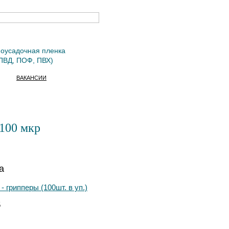
оусадочная пленка
ПВД, ПОФ, ПВХ)
ВАКАНСИИ
 100 мкр
а
- грипперы (100шт. в уп.)
5