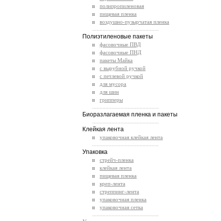
полипропиленовая
пищевая пленка
воздушно-пузырчатая пленка
.............................................
Полиэтиленовые пакеты
фасовочные ПВД
фасовочные ПНД
пакеты Майка
с вырубной ручкой
с петлевой ручкой
для мусора
для шин
грипперы
.............................................
Биоразлагаемая пленка и пакеты
.............................................
Клейкая лента
упаковочная клейкая лента
.............................................
Упаковка
стрейч-пленка
клейкая лента
пищевая пленка
креп-лента
стреппинг-лента
упаковочная пленка
упаковочная сетка
.............................................