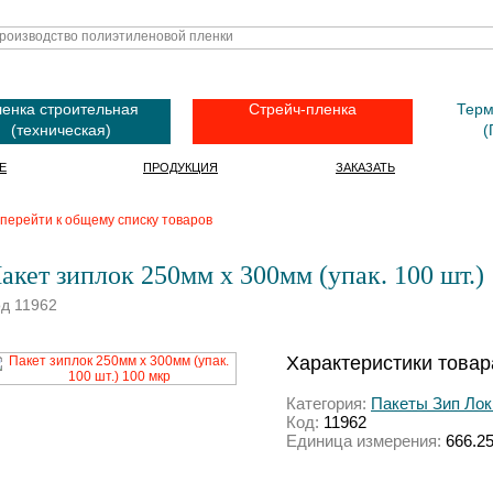
енка строительная
Стрейч-пленка
Терм
(техническая)
(
Е
ПРОДУКЦИЯ
ЗАКАЗАТЬ
перейти к общему списку товаров
акет зиплок 250мм х 300мм (упак. 100 шт.)
д 11962
Характеристики товар
Категория:
Пакеты Зип Лок 
Код:
11962
Единица измерения:
666.2