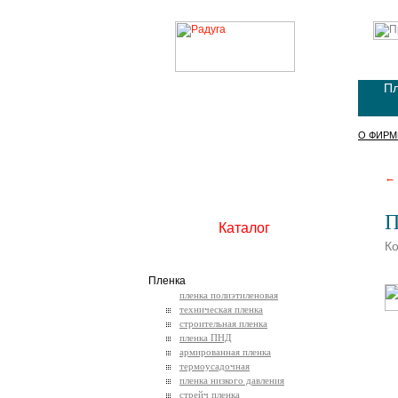
Пл
О ФИРМ
← 
П
Каталог
Ко
Пленка
пленка полиэтиленовая
техническая пленка
строительная пленка
пленка ПНД
армированная пленка
термоусадочная
пленка низкого давления
стрейч пленка